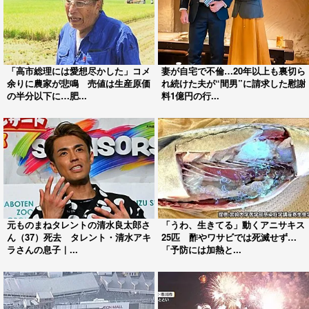
「高市総理には愛想尽かした」コメ
妻が自宅で不倫…20年以上も裏切ら
余りに農家が悲鳴 売値は生産原価
れ続けた夫が“間男”に請求した慰謝
の半分以下に…肥...
料1億円の行...
元ものまねタレントの清水良太郎さ
「うわ、生きてる」動くアニサキス
ん（37）死去 タレント・清水アキ
25匹 酢やワサビでは死滅せず…
ラさんの息子｜...
「予防には加熱と...