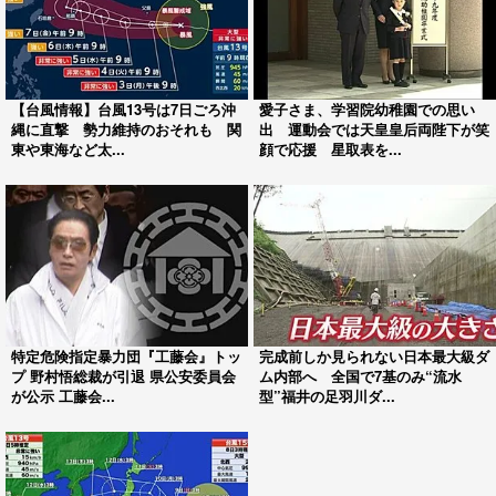
【台風情報】台風13号は7日ごろ沖
愛子さま、学習院幼稚園での思い
縄に直撃 勢力維持のおそれも 関
出 運動会では天皇皇后両陛下が笑
東や東海など太...
顔で応援 星取表を...
特定危険指定暴力団『工藤会』トッ
完成前しか見られない日本最大級ダ
プ 野村悟総裁が引退 県公安委員会
ム内部へ 全国で7基のみ“流水
が公示 工藤会...
型”福井の足羽川ダ...