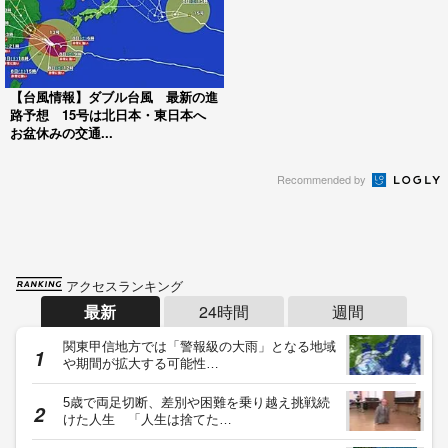
【台風情報】ダブル台風 最新の進
路予想 15号は北日本・東日本へ
お盆休みの交通...
Recommended by
アクセスランキング
最新
24時間
週間
関東甲信地方では「警報級の大雨」となる地域
や期間が拡大する可能性…
5歳で両足切断、差別や困難を乗り越え挑戦続
けた人生 「人生は捨てた…