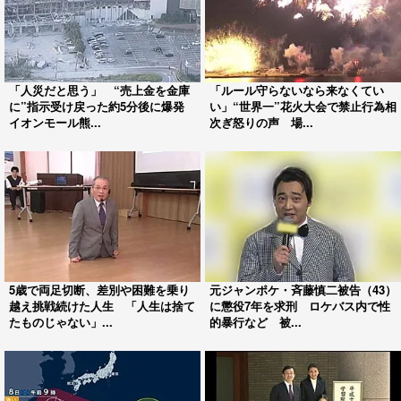
「人災だと思う」 “売上金を金庫
「ルール守らないなら来なくてい
に”指示受け戻った約5分後に爆発
い」“世界一”花火大会で禁止行為相
イオンモール熊...
次ぎ怒りの声 場...
5歳で両足切断、差別や困難を乗り
元ジャンポケ・斉藤慎二被告（43）
越え挑戦続けた人生 「人生は捨て
に懲役7年を求刑 ロケバス内で性
たものじゃない」...
的暴行など 被...