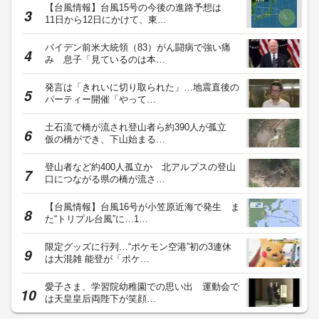
【台風情報】台風15号の今後の進路予想は
11日から12日にかけて、東…
バイデン前米大統領（83）がん闘病で強い痛
み 息子「見ているのは本…
発言は「きれいに切り取られた」…地震直後の
パーティー開催「やって…
土石流で橋が流され登山者ら約390人が孤立
仮の橋ができ、下山始まる…
登山者など約400人孤立か 北アルプスの登山
口につながる県の橋が流さ…
【台風情報】台風16号が小笠原近海で発生 ま
た“トリプル台風”に…1…
限定グッズに行列…“ポケモン空港”初の3連休
は大混雑 能登が「ポケ…
愛子さま、学習院幼稚園での思い出 運動会で
は天皇皇后両陛下が笑顔…