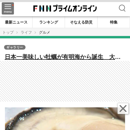
検索
最新ニュース
ランキング
そなえる防災
特集
トップ
ライフ
グルメ
ギャラリー
日本一美味しい牡蠣が有明海から誕生 大き
く膨らんだカキの身 濃厚な味が広がる 美
味の秘密は養殖方法と品種改良