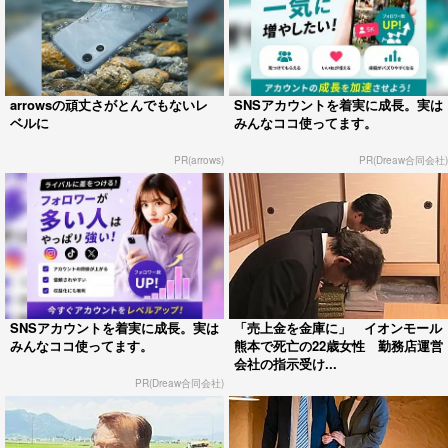
arrowsの頑丈さがとんでもないレ
SNSアカウントを着実に成長。実は
ベルに
みんなココ使ってます。
PR(arrows)
PR(Dreaw合同会社)
SNSアカウントを着実に成長。実は
「売上金を金庫に」 イオンモール
みんなココ使ってます。
熊本で死亡の22歳女性 勤務店運営
会社の指示受け...
PR(Dreaw合同会社)