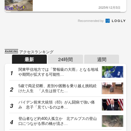
2025年12月5日
Recommended by
アクセスランキング
最新
24時間
週間
関東甲信地方では「警報級の大雨」となる地域
や期間が拡大する可能性…
5歳で両足切断、差別や困難を乗り越え挑戦続
けた人生 「人生は捨てた…
バイデン前米大統領（83）がん闘病で強い痛
み 息子「見ているのは本…
登山者など約400人孤立か 北アルプスの登山
口につながる県の橋が流さ…