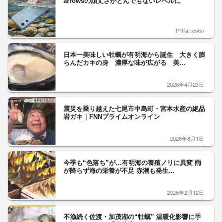
arrowsの頑丈さがとんでもないレベルに
PR(arrows)
日本一美味しい牡蠣が有明海から誕生 大きく膨
らんだカキの身 濃厚な味が広がる 美...
2026年4月23日
震災を乗り越えた七尾市中島町・宮本水産の絶品
岩ガキ｜FNNプライムオンライン
2026年8月1日
今季も“色落ち”が…有明海の養殖ノリに異変 雨
が降らず海の栄養が不足 赤潮も発生...
2026年2月12日
不漁続く佐渡・加茂湖の“牡蠣” 温暖化影響に手