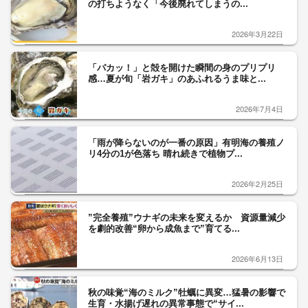
の打ちようなく「今後廃れてしまうの...
2026年3月22日
「パカッ！」と殻を開けた瞬間の身のプリプリ
感…夏が旬「岩ガキ」のあふれるうま味と...
2026年7月4日
「雨が降らないのが一番の原因」有明海の養殖ノ
リ4分の1が色落ち 晴れ続きで植物プ...
2026年2月25日
”完全養殖”ウナギの未来を変えるか 資源量減少
を劇的改善“卵から成魚まで”育てる...
2026年6月13日
秋の味覚“海のミルク”牡蠣に異変…猛暑の影響で
生育・水揚げ遅れの異常事態で“サイ...