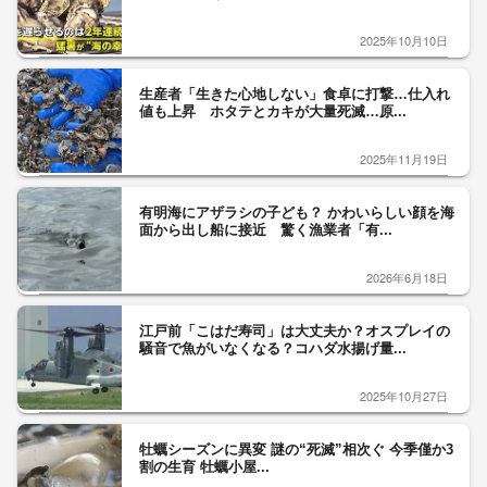
2025年10月10日
生産者「生きた心地しない」食卓に打撃…仕入れ
値も上昇 ホタテとカキが大量死滅…原...
2025年11月19日
有明海にアザラシの子ども？ かわいらしい顔を海
面から出し船に接近 驚く漁業者「有...
2026年6月18日
江戸前「こはだ寿司」は大丈夫か？オスプレイの
騒音で魚がいなくなる？コハダ水揚げ量...
2025年10月27日
牡蠣シーズンに異変 謎の“死滅”相次ぐ 今季僅か3
割の生育 牡蠣小屋...