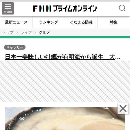
検索
最新ニュース
ランキング
そなえる防災
特集
トップ
ライフ
グルメ
ギャラリー
日本一美味しい牡蠣が有明海から誕生 大き
く膨らんだカキの身 濃厚な味が広がる 美
味の秘密は養殖方法と品種改良