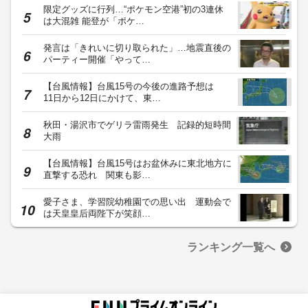
限定グッズに行列…“ポケモン空港”初の3連休
は大混雑 能登が「ポケ…
発言は「きれいに切り取られた」…地震直後の
パーティー開催「やって…
【台風情報】台風15号の今後の進路予想は
11日から12日にかけて、東…
秋田・湯沢市でゲリラ雷雨発生 記録的短時間
大雨
【台風情報】台風15号はお盆休みに東北地方に
直撃する恐れ 関東も影…
愛子さま、学習院幼稚園での思い出 運動会で
は天皇皇后両陛下が笑顔…
ランキング一覧へ