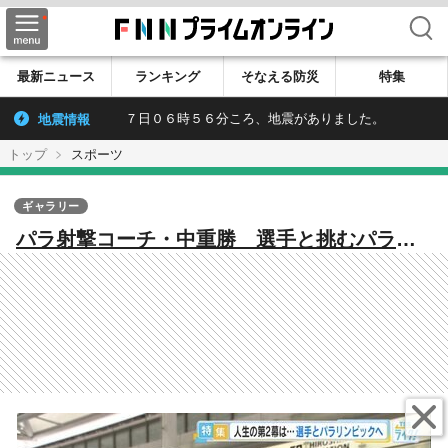
検索
最新ニュース
ランキング
そなえる防災
特集
地震情報
７日０６時５６分ころ、地震がありました。
トップ
スポーツ
ギャラリー
パラ射撃コーチ・中重勝 選手と挑むパラリ
ンピック 勝敗を分ける“内面の強さ”は「健
常者も障がい者も同じ」【広島発】