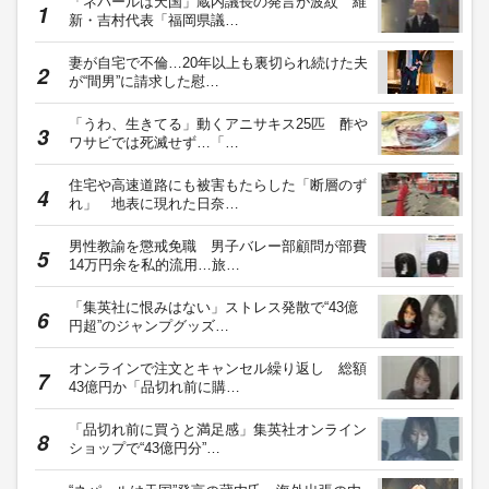
「ネパールは天国」蔵内議長の発言が波紋 維
新・吉村代表「福岡県議…
妻が自宅で不倫…20年以上も裏切られ続けた夫
が“間男”に請求した慰…
「うわ、生きてる」動くアニサキス25匹 酢や
ワサビでは死滅せず…「…
住宅や高速道路にも被害もたらした「断層のず
れ」 地表に現れた日奈…
男性教諭を懲戒免職 男子バレー部顧問が部費
14万円余を私的流用…旅…
「集英社に恨みはない」ストレス発散で“43億
円超”のジャンプグッズ…
オンラインで注文とキャンセル繰り返し 総額
43億円か「品切れ前に購…
「品切れ前に買うと満足感」集英社オンライン
ショップで“43億円分”…