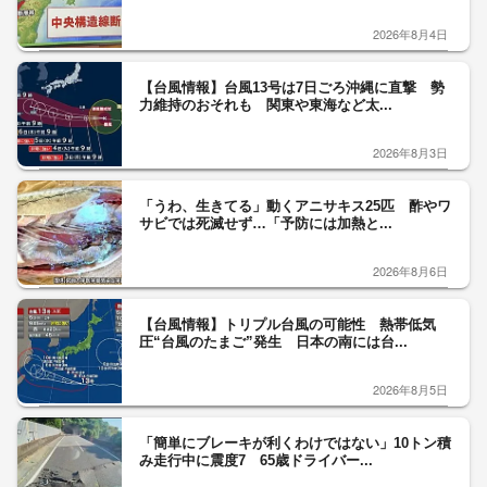
2026年8月4日
【台風情報】台風13号は7日ごろ沖縄に直撃 勢
力維持のおそれも 関東や東海など太...
2026年8月3日
「うわ、生きてる」動くアニサキス25匹 酢やワ
サビでは死滅せず…「予防には加熱と...
2026年8月6日
【台風情報】トリプル台風の可能性 熱帯低気
圧“台風のたまご”発生 日本の南には台...
2026年8月5日
「簡単にブレーキが利くわけではない」10トン積
み走行中に震度7 65歳ドライバー...