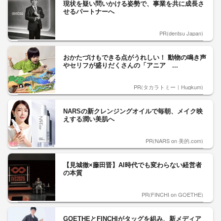
現状を疑い問いかける姿勢で、事業を共に成長さ
せるパートナーへ
PR(dentsu Japan)
おかたづけもできる点がうれしい！ 動物の鳴き声
やセリフが盛りだくさんの「アニア ...
PR(タカラトミー｜Hugkum)
NARSの新クレンジングオイルで毎朝、メイク映
えする潤い美肌へ
PR(NARS on 美的.com)
【見城徹×藤田晋】AI時代でも変わらない経営者
の本質
PR(FINCHI on GOETHE)
GOETHEとFINCHIがタッグを組み、新メディア