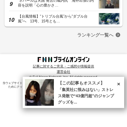
“ネパールは天国”発言の蔵内氏 海外出張の内
容を説明「心の豊かさ…
【台風情報】“トリプル台風”から“ダブル台
風”へ 13号、15号とも…
ランキング一覧へ
記事に対するご意見・ご感想や情報提供
運営会社
© Fuji News Network, Inc. All rights reserved.
×
【この記事もオススメ】
当ウェブサイトでは、ユーザのニーズ・興味・関⼼に合致したコンテンツや広告配信を提供する
ためにクッキーを使⽤しています。詳細は、
プライバシーポリシー
をご確認ください。
「集英社に恨みはない」ストレ
ス発散で“43億円超”のジャンプ
グッズを...