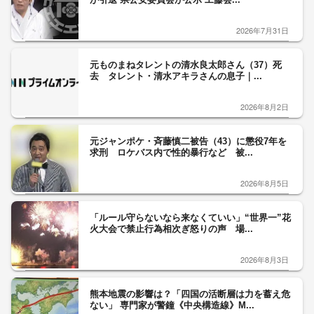
2026年7月31日
元ものまねタレントの清水良太郎さん（37）死
去 タレント・清水アキラさんの息子｜...
2026年8月2日
元ジャンポケ・斉藤慎二被告（43）に懲役7年を
求刑 ロケバス内で性的暴行など 被...
2026年8月5日
「ルール守らないなら来なくていい」“世界一”花
火大会で禁止行為相次ぎ怒りの声 場...
2026年8月3日
熊本地震の影響は？「四国の活断層は力を蓄え危
ない」 専門家が警鐘《中央構造線》M...