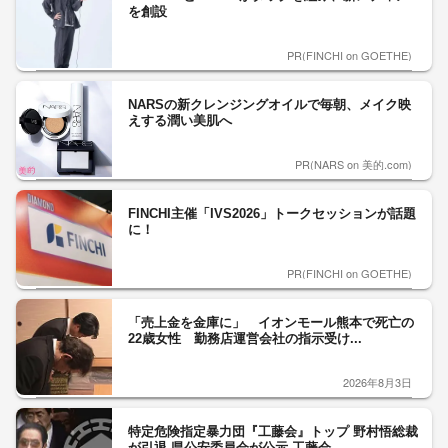
を創設
PR(FINCHI on GOETHE)
NARSの新クレンジングオイルで毎朝、メイク映
えする潤い美肌へ
PR(NARS on 美的.com)
FINCHI主催「IVS2026」トークセッションが話題
に！
PR(FINCHI on GOETHE)
「売上金を金庫に」 イオンモール熊本で死亡の
22歳女性 勤務店運営会社の指示受け...
2026年8月3日
特定危険指定暴力団『工藤会』トップ 野村悟総裁
が引退 県公安委員会が公示 工藤会...