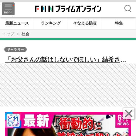
検索
最新ニュース
ランキング
そなえる防災
特集
トップ
社会
ギャラリー
「お父さんの話はしないでほしい」結希さん
が周囲に伝えたことも… “行方不明の息
子”の情報求め「この子」と真顔で淡々と話し
た姿に違和感 死体遺棄容疑で逮捕の父親
「衝動的に首を絞めて殺した」供述