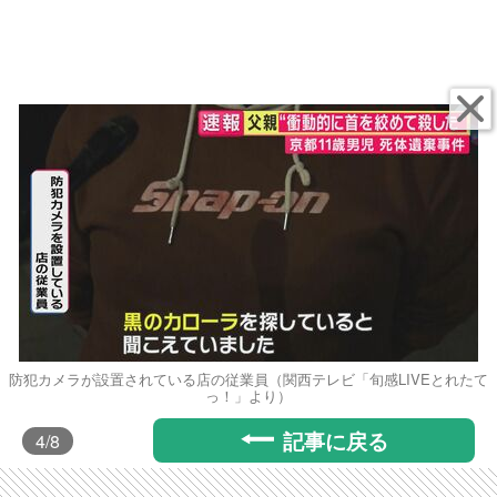
防犯カメラが設置されている店の従業員（関西テレビ「旬感LIVEとれたて
っ！」より）
記事に戻る
4
/8