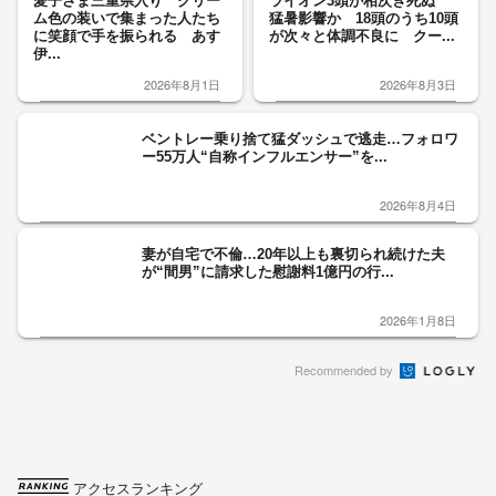
愛子さま三重県入り クリー
ライオン3頭が相次ぎ死ぬ
ム色の装いで集まった人たち
猛暑影響か 18頭のうち10頭
に笑顔で手を振られる あす
が次々と体調不良に クー...
伊...
2026年8月1日
2026年8月3日
ベントレー乗り捨て猛ダッシュで逃走…フォロワ
ー55万人“自称インフルエンサー”を...
2026年8月4日
妻が自宅で不倫…20年以上も裏切られ続けた夫
が“間男”に請求した慰謝料1億円の行...
2026年1月8日
Recommended by
アクセスランキング