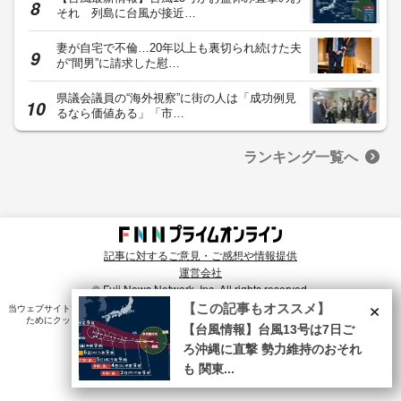
それ 列島に台風が接近…
妻が自宅で不倫…20年以上も裏切られ続けた夫
が“間男”に請求した慰…
県議会議員の“海外視察”に街の人は「成功例見
るなら価値ある」「市…
ランキング一覧へ
記事に対するご意見・ご感想や情報提供
運営会社
© Fuji News Network, Inc. All rights reserved.
×
【この記事もオススメ】
当ウェブサイトでは、ユーザのニーズ・興味・関⼼に合致したコンテンツや広告配信を提供する
ためにクッキーを使⽤しています。詳細は、
プライバシーポリシー
をご確認ください。
【台風情報】台風13号は7日ご
ろ沖縄に直撃 勢力維持のおそれ
も 関東...