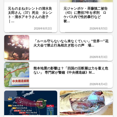
元ものまねタレントの清水良
元ジャンポケ・斉藤慎二被告
太郎さん（37）死去 タレン
（43）に懲役7年を求刑 ロ
ト・清水アキラさんの息子
ケバス内で性的暴行など
｜...
被...
2026年8月2日
2026年8月5日
「ルール守らないなら来なくていい」“世界一”花
火大会で禁止行為相次ぎ怒りの声 場...
2026年8月3日
熊本地震の影響は？「四国の活断層は力を蓄え危
ない」 専門家が警鐘《中央構造線》M...
2026年8月4日