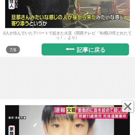
2人が住んでいたアパートで起きた火災（関西テレビ「旬感LIVEとれたて
っ！」より）
記事に戻る
7
/8