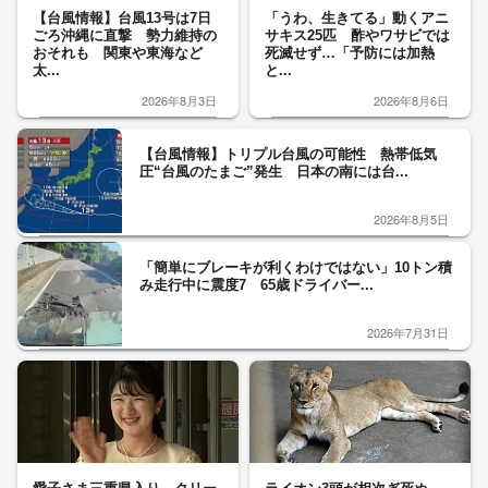
【台風情報】台風13号は7日
「うわ、生きてる」動くアニ
ごろ沖縄に直撃 勢力維持の
サキス25匹 酢やワサビでは
おそれも 関東や東海など
死滅せず…「予防には加熱
太...
と...
2026年8月3日
2026年8月6日
【台風情報】トリプル台風の可能性 熱帯低気
圧“台風のたまご”発生 日本の南には台...
2026年8月5日
「簡単にブレーキが利くわけではない」10トン積
み走行中に震度7 65歳ドライバー...
2026年7月31日