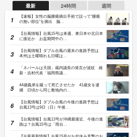
最新
24時間
週間
【速報】女性の脳腫瘍摘出手術で誤って“腫瘍
の無い部位”を摘出 脳…
【台風情報】台風15号は来週、東日本や北日本
に接近か お盆期間中の…
【台風情報】ダブル台風の週末の進路予想は
本州は土曜晴れも日曜は…
「ネパールは天国」蔵内議長の発言が波紋 維
新・吉村代表「福岡県議…
44歳義弟を蹴って死亡させたか 41歳女を逮
捕 日頃から同じ敷地内の…
【台風情報】ダブル台風の今後の進路予想は
台風13号は9日（日）午後…
【台風情報】台風13号が沖縄最接近、今後の進
路は？台風15号は「雨台…
【台風最新情報】台風15号がお盆休み直撃のお