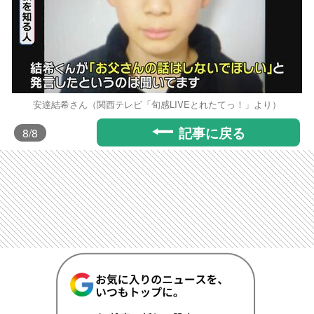
安達結希さん（関西テレビ「旬感LIVEとれたてっ！」より）
記事に戻る
8
/8