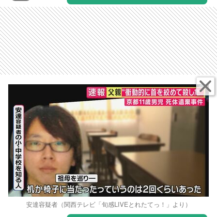
安達容疑者（関西テレビ「旬感LIVEとれたてっ！」より）