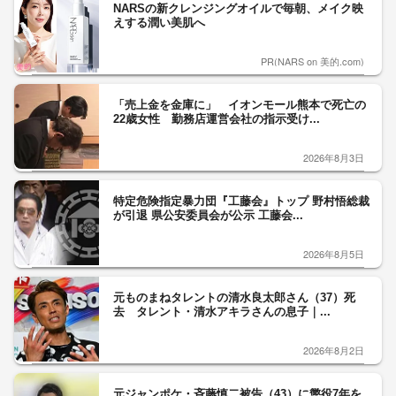
NARSの新クレンジングオイルで毎朝、メイク映
えする潤い美肌へ
PR(NARS on 美的.com)
「売上金を金庫に」 イオンモール熊本で死亡の
22歳女性 勤務店運営会社の指示受け...
2026年8月3日
特定危険指定暴力団『工藤会』トップ 野村悟総裁
が引退 県公安委員会が公示 工藤会...
2026年8月5日
元ものまねタレントの清水良太郎さん（37）死
去 タレント・清水アキラさんの息子｜...
2026年8月2日
元ジャンポケ・斉藤慎二被告（43）に懲役7年を