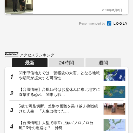
2026年8月8日
Recommended by
アクセスランキング
最新
24時間
週間
関東甲信地方では「警報級の大雨」となる地域
や期間が拡大する可能性…
【台風情報】台風15号はお盆休みに東北地方に
直撃する恐れ 関東も影…
5歳で両足切断、差別や困難を乗り越え挑戦続
けた人生 「人生は捨てた…
【台風情報】大型で非常に強い“ノロノロ台
風”13号の進路は？ 沖縄…