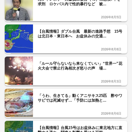
求刑 ロケバス内で性的暴行など 被...
2026年8月5日
【台風情報】ダブル台風 最新の進路予想 15号
は北日本・東日本へ お盆休みの交通...
2026年8月8日
「ルール守らないなら来なくていい」“世界一”花
火大会で禁止行為相次ぎ怒りの声 場...
2026年8月3日
「うわ、生きてる」動くアニサキス25匹 酢やワ
サビでは死滅せず…「予防には加熱と...
2026年8月6日
【台風情報】台風15号はお盆休みに東北地方に直