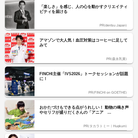
「楽しさ」を感じ、人の心を動かすクリエイティ
ビティを届ける
PR(dentsu Japan)
アマゾンで大人気！血圧対策はコーヒーに足して
みて
PR(森永乳業)
FINCHI主催「IVS2026」トークセッションが話題
に！
PR(FINCHI on GOETHE)
おかたづけもできる点がうれしい！ 動物の鳴き声
やセリフが盛りだくさんの「アニア ...
PR(タカラトミー｜Hugkum)