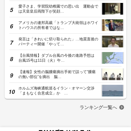
愛子さま、学習院幼稚園での思い出 運動会で
は天皇皇后両陛下が笑顔…
アメリカの連邦高裁「トランプ大統領はホワイ
トハウスの所有者ではな…
発言は「きれいに切り取られた」…地震直後の
パーティー開催「やって…
【台風情報】ダブル台風の今後の進路予想は
台風15号は11日（火）午…
【速報】女性の脳腫瘍摘出手術で誤って“腫瘍
の無い部位”を摘出 脳…
ホルムズ海峡通航巡るイラン・オマーン交渉
「まもなく合意成立」か …
ランキング一覧へ