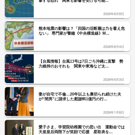
撃する恐れ 関東も影響を受ける可能...
2026年8月8日
熊本地震の影響は？「四国の活断層は力を蓄え危
ない」 専門家が警鐘《中央構造線》M...
2026年8月4日
【台風情報】台風13号は7日ごろ沖縄に直撃 勢
力維持のおそれも 関東や東海など太...
2026年8月3日
妻が自宅で不倫…20年以上も裏切られ続けた夫
が“間男”に請求した慰謝料1億円の行...
2026年1月8日
愛子さま、学習院幼稚園での思い出 運動会では
天皇皇后両陛下が笑顔で応援 星取表を...