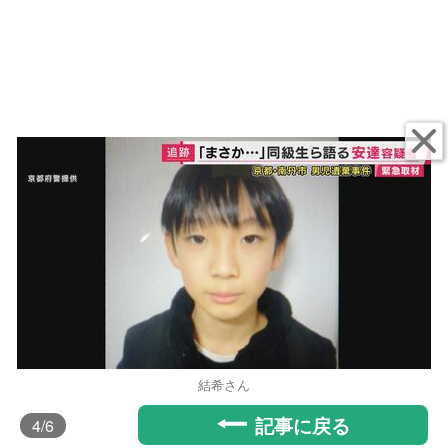
結希さん
記事に戻る
4
/6