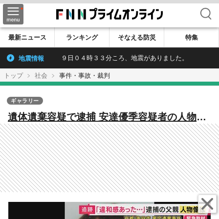
検索
最新ニュース
ランキング
そなえる防災
特集
地震情報
９日０４時３３分ころ、地震がありました。
トップ
社会
事件・事故・裁判
ギャラリー
遺体遺棄容疑で逮捕 安達優季容疑者の人物像
とは「慌ててはる様子なかったんで」“行方不
明の息子”の情報求めるチラシ配る「冷静さ」
学生時代知る人は「いたって真面目やし優し
い子」「まさかまさか」