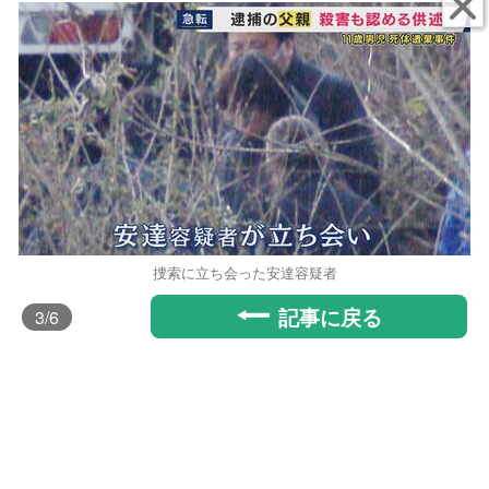
捜索に立ち会った安達容疑者
記事に戻る
3
/6