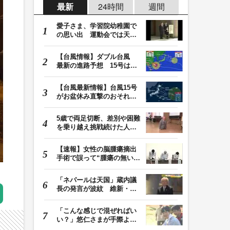
最新
24時間
週間
愛子さま、学習院幼稚園で
の思い出 運動会では天皇
皇后両陛下が笑顔…
【台風情報】ダブル台風
最新の進路予想 15号は北
日本・東日本へ …
【台風最新情報】台風15号
がお盆休み直撃のおそれ
列島に台風が接近…
5歳で両足切断、差別や困難
を乗り越え挑戦続けた人
生 「人生は捨てた…
【速報】女性の脳腫瘍摘出
手術で誤って“腫瘍の無い部
位”を摘出 脳…
「ネパールは天国」蔵内議
長の発言が波紋 維新・吉
村代表「福岡県議…
「こんな感じで混ぜればい
い？」悠仁さまが手際よく
豚汁を調理 同学…