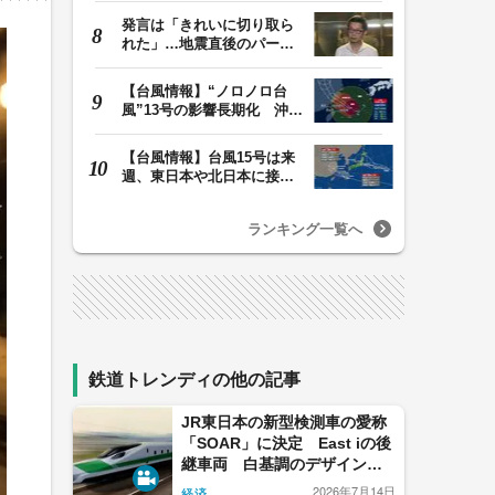
発言は「きれいに切り取ら
れた」…地震直後のパーテ
ィー開催「やって…
【台風情報】“ノロノロ台
風”13号の影響長期化 沖縄
本島は暴風域続…
【台風情報】台風15号は来
週、東日本や北日本に接近
か お盆期間中の…
ランキング一覧へ
鉄道トレンディの他の記事
JR東日本の新型検測車の愛称
「SOAR」に決定 East iの後
継車両 白基調のデザインを
継承、ボディに赤と緑のライ
2026年7月14日
経済