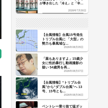
が導き出した「冷え」と「辛
口」のおいしい関係 青く変化
2026年7月30日
した「辛口カーブ」が飲み頃の
サイン！
【台風情報】台風15号発生
トリプル台風に 「大型」の
勢力も暴風域な...
2026年08月05日
「薬もありますよ」15歳少
女に性的暴行し動画撮影の
疑い 54歳男を再...
2026年08月07日
【台風情報】“トリプル台
風”から“ダブル台風”へ 13
号、15号とも...
2026年08月06日
ベントレー乗り捨て猛ダッ