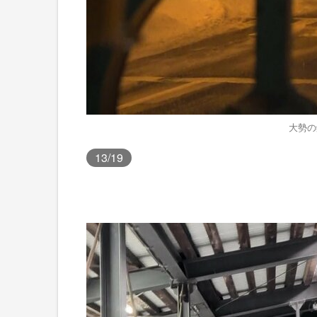
大勢の
13
/19