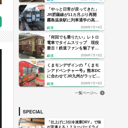
ン 日本初、最高速度320キロ
で検査
「やっと日常が戻ってきた」
JR肥薩線が11カ月ぶり再開
霧島温泉駅に列車通学の高校
生 吉松〜八代間の復旧への
2026年7月14日
経済
思いも【鹿児島】
「何回でも乗りたい」レトロ
電車でタイムスリップ 現役
最古！鉄道ファンを魅了する
明治生まれの木造路面電車
2026年7月13日
経済
「168号」
くまモンデザインの『くまモ
ンアドベンチャー号』熊本DC
に合わせてJR九州がラッピン
グ列車 ラッピング新幹線も
2026年7月13日
経済
【熊本発】
一覧ページへ
SPECIAL
PR
「仕上げに3分冷凍庫DRY」で味
が見違える！？スーパードライ