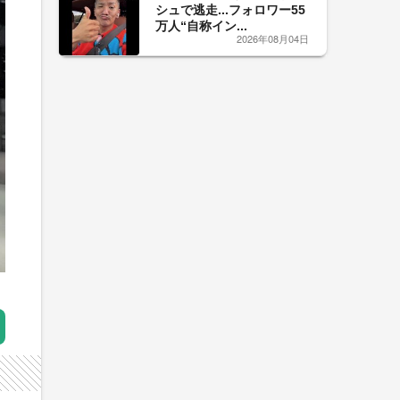
シュで逃走...フォロワー55
万人“自称イン...
2026年08月04日