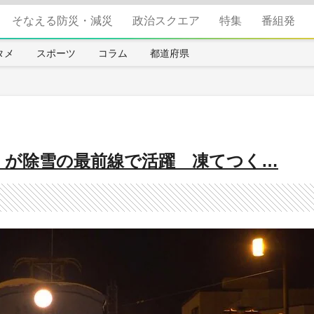
そなえる防災・減災
政治スクエア
特集
番組発
タメ
スポーツ
コラム
都道府県
1」が除雪の最前線で活躍 凍てつく…