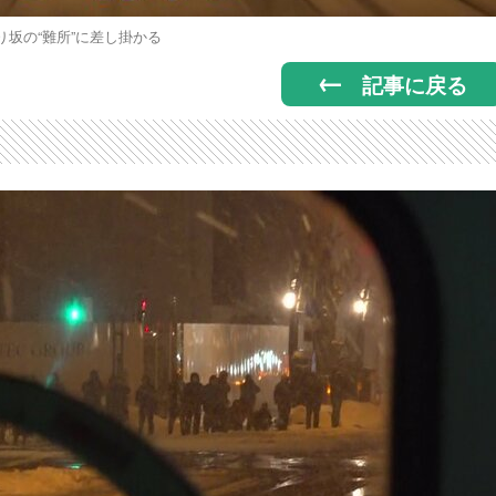
り坂の“難所”に差し掛かる
記事に戻る