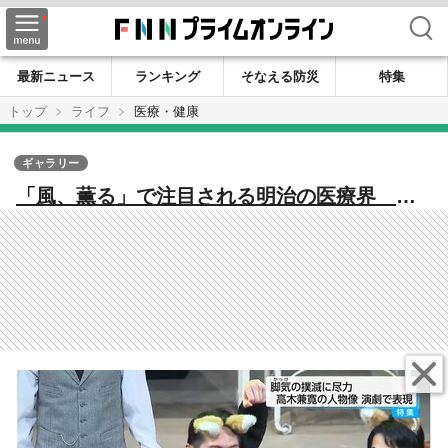
検索
最新ニュース
ランキング
そなえる防災
特集
トップ
ライフ
医療・健康
ギャラリー
「風、薫る」で注目される明治の医療界
「ビタミンの父」高木兼寛の信念描く舞台が
里帰り公演 伊藤博文・大山捨松が支えた脚
気（かっけ）撲滅の軌跡とは