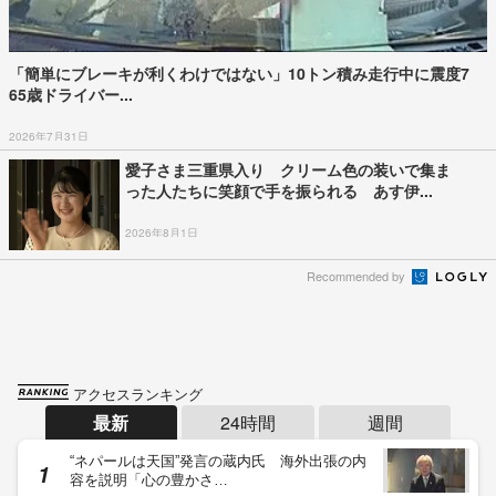
「簡単にブレーキが利くわけではない」10トン積み走行中に震度7
65歳ドライバー...
2026年7月31日
愛子さま三重県入り クリーム色の装いで集ま
った人たちに笑顔で手を振られる あす伊...
2026年8月1日
Recommended by
アクセスランキング
最新
24時間
週間
“ネパールは天国”発言の蔵内氏 海外出張の内
容を説明「心の豊かさ…