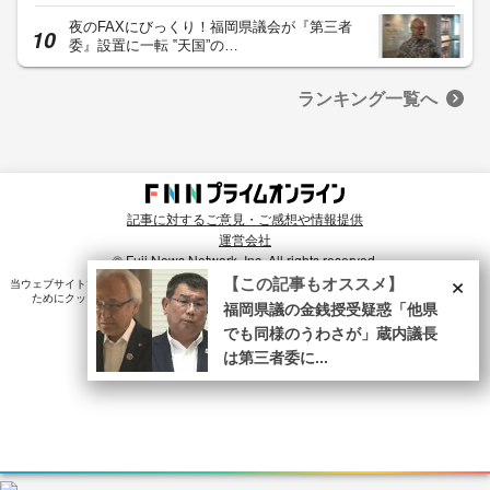
夜のFAXにびっくり！福岡県議会が『第三者
委』設置に一転 ‟天国”の…
ランキング一覧へ
記事に対するご意見・ご感想や情報提供
運営会社
© Fuji News Network, Inc. All rights reserved.
×
【この記事もオススメ】
当ウェブサイトでは、ユーザのニーズ・興味・関⼼に合致したコンテンツや広告配信を提供する
ためにクッキーを使⽤しています。詳細は、
プライバシーポリシー
をご確認ください。
福岡県議の金銭授受疑惑「他県
でも同様のうわさが」蔵内議長
は第三者委に...