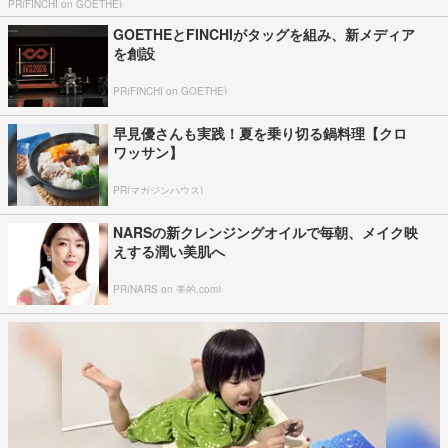
PR(FINCHI on GOETHE)
GOETHEとFINCHIがタッグを組み、新メディア
を創設
PR(FINCHI on GOETHE)
早見優さんも実践！夏を乗り切る鍋料理【クロ
ワッサン】
PR(マガジンハウス)
NARSの新クレンジングオイルで毎朝、メイク映
えする潤い美肌へ
PR(NARS on 美的.com)