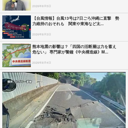
2026年8月5日
【台風情報】台風13号は7日ごろ沖縄に直撃 勢
力維持のおそれも 関東や東海など太...
2026年8月3日
熊本地震の影響は？「四国の活断層は力を蓄え
危ない」 専門家が警鐘《中央構造線》M...
2026年8月4日