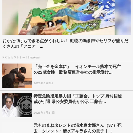
おかたづけもできる点がうれしい！ 動物の鳴き声やセリフが盛りだ
くさんの「アニア ...
PR(タカラトミー｜Hugkum)
「売上金を金庫に」 イオンモール熊本で死亡
の22歳女性 勤務店運営会社の指示受け...
2026年8月3日
特定危険指定暴力団『工藤会』トップ 野村悟総
裁が引退 県公安委員会が公示 工藤会...
2026年7月31日
元ものまねタレントの清水良太郎さん（37）死
去 タレント・清水アキラさんの息子｜...