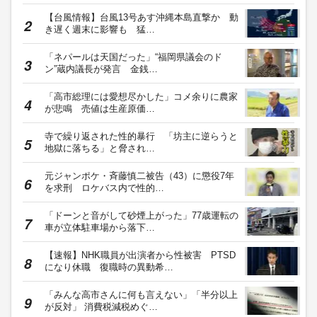
【台風情報】台風13号あす沖縄本島直撃か 動
き遅く週末に影響も 猛…
「ネパールは天国だった」“福岡県議会のド
ン”蔵内議長が発言 金銭…
「高市総理には愛想尽かした」コメ余りに農家
が悲鳴 売値は生産原価…
寺で繰り返された性的暴行 「坊主に逆らうと
地獄に落ちる」と脅され…
元ジャンポケ・斉藤慎二被告（43）に懲役7年
を求刑 ロケバス内で性的…
「ドーンと音がして砂煙上がった」77歳運転の
車が立体駐車場から落下…
【速報】NHK職員が出演者から性被害 PTSD
になり休職 復職時の異動希…
「みんな高市さんに何も言えない」「半分以上
が反対」 消費税減税めぐ…