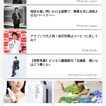
PR(dentsu Japan)
現状を疑い問いかける姿勢で、事業を共に成長さ
せるパートナーへ
PR(dentsu Japan)
アマゾンで大人気！血圧対策はコーヒーに足して
みて
PR(森永乳業)
【西野亮廣】ビジネス書最新刊『北極星 僕たち
はどう働くか』
PR(FINCHI on GOETHE)