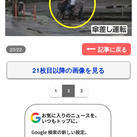
記事に戻る
20
/22
21枚目以降の画像を見る
1
2
3