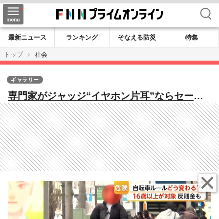
検索
最新ニュース
ランキング
そなえる防災
特集
トップ
社会
ギャラリー
専門家がジャッジ“イヤホン片耳”ならセー
フ “ハンドルに荷物”はアウト 1日から自転
車「青切符制度」導入