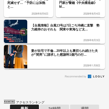
死滅せず…「予防には加熱
門家が警鐘《中央構造線》
と...
M...
2026年8月6日
2026年8月4日
【台風情報】台風13号は7日ごろ沖縄に直撃 勢
力維持のおそれも 関東や東海など太...
2026年8月3日
妻が自宅で不倫…20年以上も裏切られ続けた夫
が“間男”に請求した慰謝料1億円の行...
2026年1月8日
Recommended by
アクセスランキング
最新
24時間
週間