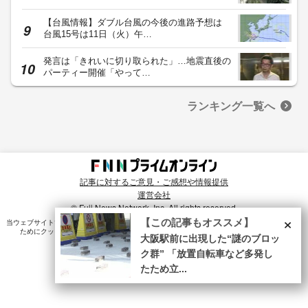
【台風情報】ダブル台風の今後の進路予想は
台風15号は11日（火）午…
発言は「きれいに切り取られた」…地震直後の
パーティー開催「やって…
ランキング一覧へ
記事に対するご意見・ご感想や情報提供
運営会社
© Fuji News Network, Inc. All rights reserved.
×
【この記事もオススメ】
当ウェブサイトでは、ユーザのニーズ・興味・関⼼に合致したコンテンツや広告配信を提供する
ためにクッキーを使⽤しています。詳細は、
プライバシーポリシー
をご確認ください。
大阪駅前に出現した“謎のブロッ
ク群” 「放置自転車など多発し
たため立...