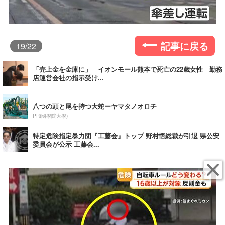
記事に戻る
19
/22
「売上金を金庫に」 イオンモール熊本で死亡の22歳女性 勤務
店運営会社の指示受け...
八つの頭と尾を持つ大蛇ーヤマタノオロチ
PR(國學院大學)
特定危険指定暴力団『工藤会』トップ 野村悟総裁が引退 県公安
委員会が公示 工藤会...