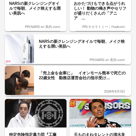
NARSの新クレンジングオイ
おかたづけもできる点がうれ
ルで毎朝、メイク映えする潤
しい！ 動物の鳴き声やセリフ
い美肌へ
が盛りだくさんの「アニ
ア ...
PR(NARS on 美的.com)
PR(タカラトミー｜Hugkum)
NARSの新クレンジングオイルで毎朝、メイク映
えする潤い美肌へ
PR(NARS on 美的.com)
「売上金を金庫に」 イオンモール熊本で死亡の
22歳女性 勤務店運営会社の指示受け...
2026年8月3日
特定危険指定暴力団『工藤
元ものまねタレントの清水良