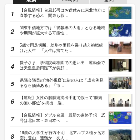
【台風情報】台風15号はお盆休みに東北地方に
直撃する恐れ 関東も影…
関東甲信地方では「警報級の大雨」となる地域
や期間が拡大する可能性…
5歳で両足切断、差別や困難を乗り越え挑戦続
けた人生 「人生は捨てた…
愛子さま、学習院幼稚園での思い出 運動会で
は天皇皇后両陛下が笑顔…
県議会議員の“海外視察”に街の人は「成功例見
るなら価値ある」「市…
【速報】女性の脳腫瘍摘出手術で誤って“腫瘍
の無い部位”を摘出 脳…
【台風情報】ダブル台風 最新の進路予想 15
号は北日本・東日本へ …
19歳の大学生が行方不明 北アルプス槍ヶ岳方
面に登山、遭難か 友人…