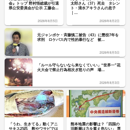
会』トップ 野村悟総裁が引退
太郎さん（37）死去 タレン
県公安委員会が公示 工藤会...
ト・清水アキラさんの息子
｜...
2026年8月5日
2026年8月2日
元ジャンポケ・斉藤慎二被告（43）に懲役7年を
求刑 ロケバス内で性的暴行など 被...
2026年8月5日
「ルール守らないなら来なくていい」“世界一”花
火大会で禁止行為相次ぎ怒りの声 場...
2026年8月3日
「うわ、生きてる」動くアニ
熊本地震の影響は？「四国の
サキス25匹 酢やワサビでは
活断層は力を蓄え危ない」 専