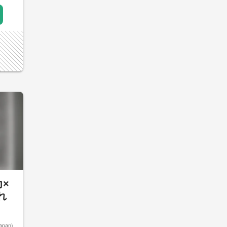
力×
れ
apan)