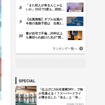
「また犯人が来るんじゃな
いか」10日で2度も…防犯カ
メラが捉えた“タ…
【台風情報】ダブル台風の
今後の進路予想は 台風13
号は9日（日）午後…
妻が自宅で不倫…20年以上
も裏切られ続けた夫が“間
男”に請求した慰…
ランキング一覧へ
SPECIAL
PR
「仕上げに3分冷凍庫DRY」で味
が見違える！？スーパードライ
が導き出した「冷え」と「辛
口」のおいしい関係 青く変化
2026年7月30日