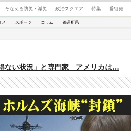
そなえる防災・減災
政治スクエア
特集
番組発
タメ
スポーツ
コラム
都道府県
得ない状況」と専門家 アメリカは…