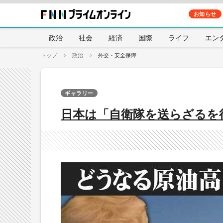
お知らせ
政治
社会
経済
国際
ライフ
エン
トップ
政治
外交・安全保障
ギャラリー
日本は「自衛隊を送らざるを