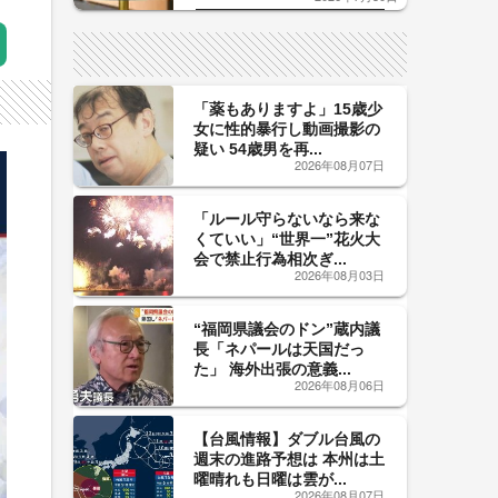
した「辛口カーブ」が飲み頃の
サイン！
「薬もありますよ」15歳少
女に性的暴行し動画撮影の
疑い 54歳男を再...
2026年08月07日
「ルール守らないなら来な
くていい」“世界一”花火大
会で禁止行為相次ぎ...
2026年08月03日
“福岡県議会のドン”蔵内議
長「ネパールは天国だっ
た」 海外出張の意義...
2026年08月06日
【台風情報】ダブル台風の
週末の進路予想は 本州は土
曜晴れも日曜は雲が...
2026年08月07日