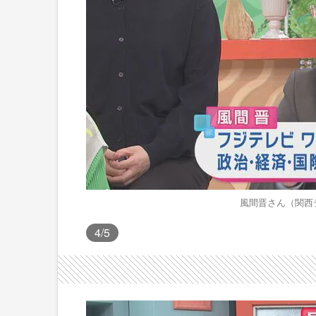
風間晋さん（関西テ
4
/5