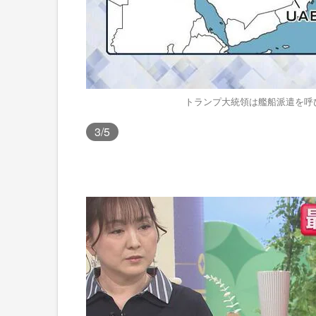
トランプ大統領は艦船派遣を呼び
3
/5