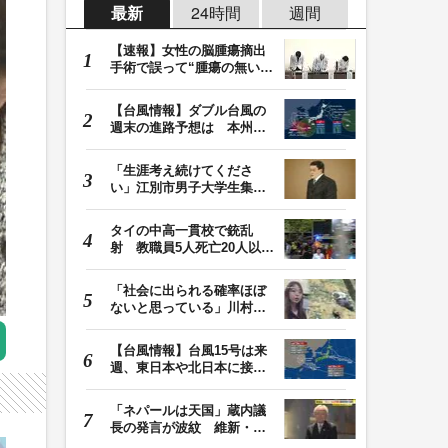
最新
24時間
週間
【速報】女性の脳腫瘍摘出
手術で誤って“腫瘍の無い部
位”を摘出 脳…
【台風情報】ダブル台風の
週末の進路予想は 本州は
土曜晴れも日曜は…
「生涯考え続けてくださ
い」江別市男子大学生集団
暴行死 主犯格・当…
タイの中高一貫校で銃乱
射 教職員5人死亡20人以上
けが 容疑者の14歳…
「社会に出られる確率ほぼ
ないと思っている」川村葉
音被告に無期懲役…
【台風情報】台風15号は来
週、東日本や北日本に接近
か お盆期間中の…
「ネパールは天国」蔵内議
長の発言が波紋 維新・吉
村代表「福岡県議…