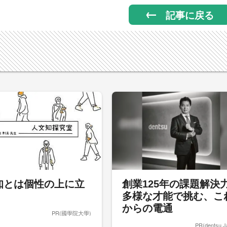
記事に戻る
知とは個性の上に立
創業125年の課題解決
多様な才能で挑む、こ
からの電通
PR(國學院大學)
PR(dentsu J