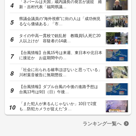
「ネパールは天国」蔵内議長の発言が波紋 維
新・吉村代表「福岡県議…
県議会議員の“海外視察”に街の人は「成功例見
るなら価値ある」「市…
タイの中高一貫校で銃乱射 教職員5人死亡20
人以上けが 容疑者の14歳…
【台風情報】台風15号は来週、東日本や北日本
に接近か お盆期間中の…
「社会に出られる確率ほぼないと思っている」
川村葉音被告に無期懲役…
【台風情報】ダブル台風の今後の進路予想は
台風13号は9日（日）午後…
「また犯人が来るんじゃないか」10日で2度
も…防犯カメラが捉えた“タ…
ランキング一覧へ