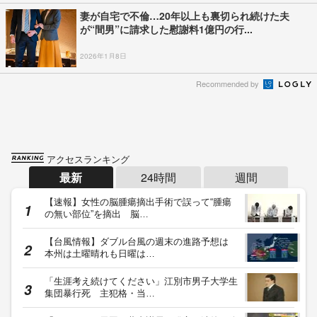
妻が自宅で不倫…20年以上も裏切られ続けた夫
が“間男”に請求した慰謝料1億円の行...
2026年1月8日
Recommended by
アクセスランキング
最新
24時間
週間
【速報】女性の脳腫瘍摘出手術で誤って“腫瘍
の無い部位”を摘出 脳…
【台風情報】ダブル台風の週末の進路予想は
本州は土曜晴れも日曜は…
「生涯考え続けてください」江別市男子大学生
集団暴行死 主犯格・当…