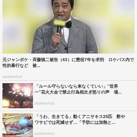
元ジャンポケ・斉藤慎二被告（43）に懲役7年を求刑 ロケバス内で
性的暴行など 被...
2026年8月5日
「ルール守らないなら来なくていい」“世界
一”花火大会で禁止行為相次ぎ怒りの声 場...
2026年8月3日
「うわ、生きてる」動くアニサキス25匹 酢や
ワサビでは死滅せず…「予防には加熱と...
2026年8月6日