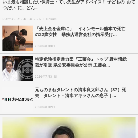
いま最も相談したい保育士・てぃ先生がアドバイス！ 子どもの“おて
つだい”に、どん...
PR(アタック・キュキュット｜Hugkum)
「売上金を金庫に」 イオンモール熊本で死亡
の22歳女性 勤務店運営会社の指示受け...
2026年8月3日
特定危険指定暴力団『工藤会』トップ 野村悟総
裁が引退 県公安委員会が公示 工藤会...
2026年7月31日
元ものまねタレントの清水良太郎さん（37）死
去 タレント・清水アキラさんの息子｜...
2026年8月2日