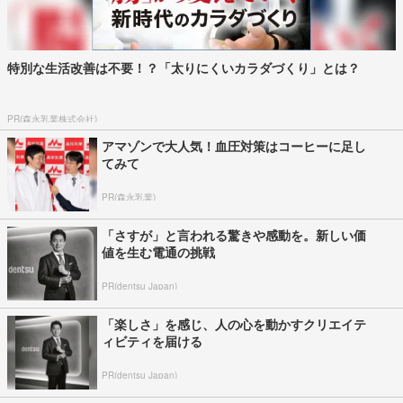
特別な生活改善は不要！？「太りにくいカラダづくり」とは？
PR(森永乳業株式会社)
アマゾンで大人気！血圧対策はコーヒーに足し
てみて
PR(森永乳業)
「さすが」と言われる驚きや感動を。新しい価
値を生む電通の挑戦
PR(dentsu Japan)
「楽しさ」を感じ、人の心を動かすクリエイテ
ィビティを届ける
PR(dentsu Japan)