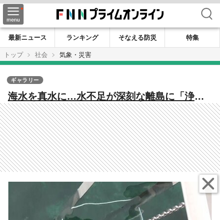
検索
最新ニュース
ランキング
そなえる防災
特集
トップ
社会
気象・災害
ギャラリー
海水を真水に…水不足が深刻な離島に「浄水
装置」を設置 雨が降らず貯水池の貯水率が
24％に低下 震災でも活用実績