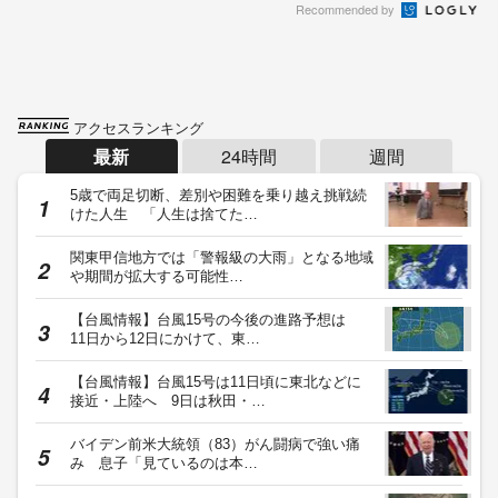
Recommended by
アクセスランキング
最新
24時間
週間
5歳で両足切断、差別や困難を乗り越え挑戦続
けた人生 「人生は捨てた…
関東甲信地方では「警報級の大雨」となる地域
や期間が拡大する可能性…
【台風情報】台風15号の今後の進路予想は
11日から12日にかけて、東…
【台風情報】台風15号は11日頃に東北などに
接近・上陸へ 9日は秋田・…
バイデン前米大統領（83）がん闘病で強い痛
み 息子「見ているのは本…