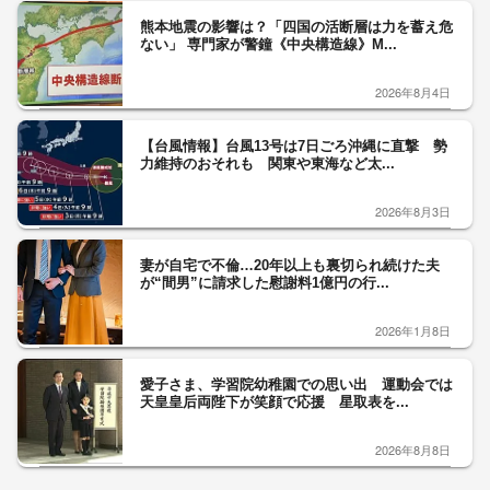
熊本地震の影響は？「四国の活断層は力を蓄え危
ない」 専門家が警鐘《中央構造線》M...
2026年8月4日
【台風情報】台風13号は7日ごろ沖縄に直撃 勢
力維持のおそれも 関東や東海など太...
2026年8月3日
妻が自宅で不倫…20年以上も裏切られ続けた夫
が“間男”に請求した慰謝料1億円の行...
2026年1月8日
愛子さま、学習院幼稚園での思い出 運動会では
天皇皇后両陛下が笑顔で応援 星取表を...
2026年8月8日