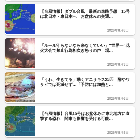
【台風情報】ダブル台風 最新の進路予想 15号
は北日本・東日本へ お盆休みの交通...
2026年8月8日
「ルール守らないなら来なくていい」“世界一”花
火大会で禁止行為相次ぎ怒りの声 場...
2026年8月3日
「うわ、生きてる」動くアニサキス25匹 酢やワ
サビでは死滅せず…「予防には加熱と...
2026年8月6日
【台風情報】台風15号はお盆休みに東北地方に直
撃する恐れ 関東も影響を受ける可能...
2026年8月8日