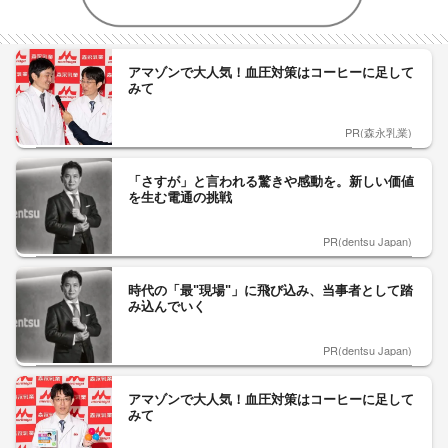
アマゾンで大人気！血圧対策はコーヒーに足して
みて
PR(森永乳業)
「さすが」と言われる驚きや感動を。新しい価値
を生む電通の挑戦
PR(dentsu Japan)
時代の「最"現場"」に飛び込み、当事者として踏
み込んでいく
PR(dentsu Japan)
アマゾンで大人気！血圧対策はコーヒーに足して
みて