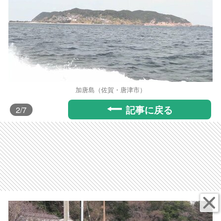
加唐島（佐賀・唐津市）
記事に戻る
2
/7