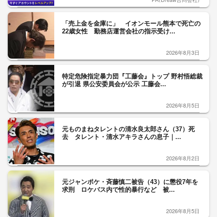
「売上金を金庫に」 イオンモール熊本で死亡の
22歳女性 勤務店運営会社の指示受け...
2026年8月3日
特定危険指定暴力団『工藤会』トップ 野村悟総裁
が引退 県公安委員会が公示 工藤会...
2026年8月5日
元ものまねタレントの清水良太郎さん（37）死
去 タレント・清水アキラさんの息子｜...
2026年8月2日
元ジャンポケ・斉藤慎二被告（43）に懲役7年を
求刑 ロケバス内で性的暴行など 被...
2026年8月5日