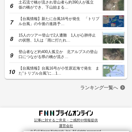
土石流で橋が流され登山者ら約390人が孤立
仮の橋ができ、下山始まる…
【台風情報】新たに台風16号が発生 「トリプ
ル台風」の今後の進路予…
15人のツアー登山で2人遭難 1人が心肺停止
の状態、1人は「雨に打たれ…
登山者など約400人孤立か 北アルプスの登山
口につながる県の橋が流さ…
【台風情報】台風16号が小笠原近海で発生 ま
た“トリプル台風”に…1…
ランキング一覧へ
記事に対するご意見・ご感想や情報提供
運営会社
© Fuji News Network, Inc. All rights reserved.