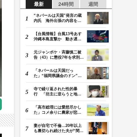
最新
24時間
週間
“ネパールは天国”発言の蔵
内氏 海外出張の内容を説
明「心の豊かさ…
【台風情報】台風13号あす
沖縄本島直撃か 動き遅く
週末に影響も 猛…
元ジャンポケ・斉藤慎二被
告（43）に懲役7年を求刑
ロケバス内で性的…
「ネパールは天国だっ
た」“福岡県議会のドン”蔵
内議長が発言 金銭…
寺で繰り返された性的暴
行 「坊主に逆らうと地獄
に落ちる」と脅され…
「高市総理には愛想尽かし
た」コメ余りに農家が悲
鳴 売値は生産原価…
妻が自宅で不倫…20年以上
も裏切られ続けた夫が“間
男”に請求した慰…