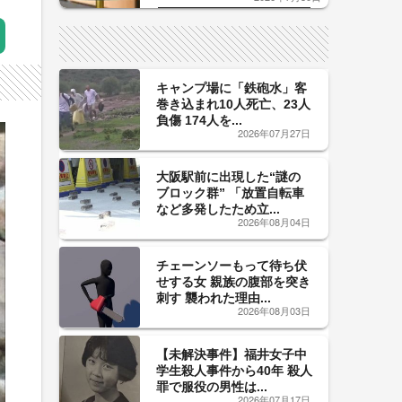
した「辛口カーブ」が飲み頃の
サイン！
キャンプ場に「鉄砲水」客
巻き込まれ10人死亡、23人
負傷 174人を...
2026年07月27日
大阪駅前に出現した“謎の
ブロック群” 「放置自転車
など多発したため立...
2026年08月04日
チェーンソーもって待ち伏
せする女 親族の腹部を突き
刺す 襲われた理由...
2026年08月03日
【未解決事件】福井女子中
学生殺人事件から40年 殺人
罪で服役の男性は...
2026年07月17日