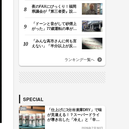
夜のFAXにびっくり！福岡
県議会が『第三者委』設置
に一転 ‟天国”の…
「ドーンと音がして砂煙上
がった」77歳運転の車が立
体駐車場から落下…
「みんな高市さんに何も言
えない」「半分以上が反
対」 消費税減税めぐ…
ランキング一覧へ
SPECIAL
PR
「仕上げに3分冷凍庫DRY」で味
が見違える！？スーパードライ
が導き出した「冷え」と「辛
口」のおいしい関係 青く変化
2026年7月30日