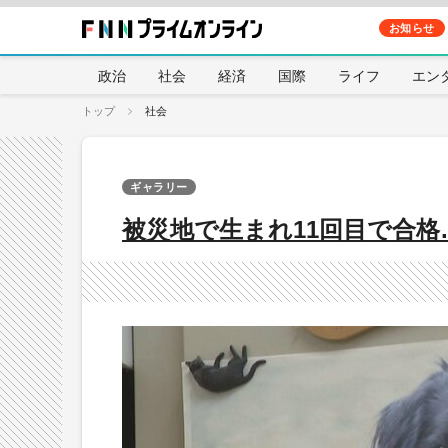
お知らせ
政治
社会
経済
国際
ライフ
エン
トップ
社会
ギャラリー
被災地で生まれ11回目で合