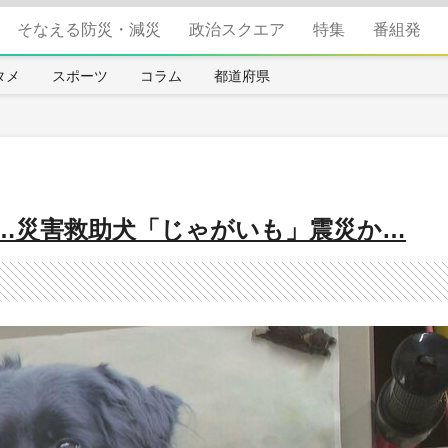
そなえる防災・減災
政治スクエア
特集
番組発
タメ
スポーツ
コラム
都道府県
格…災害救助犬「じゃがいも」震災か…