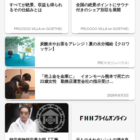
すべてが絶景、収益も得られ
全国の絶景ポイントにサウナ
るその仕組みとは
付きのシェア別荘を展開
PR(COCO VILLA on GOETHE)
PR(COCO VILLA on GOETHE)
炭酸水やお茶をアレンジ！夏の水分補給【クロワ
ッサン】
PR(マガジンハウス)
「売上金を金庫に」 イオンモール熊本で死亡の
22歳女性 勤務店運営会社の指示受け...
2026年8月3日
特定危険指定暴力団『工藤
元ものまねタレントの清水良