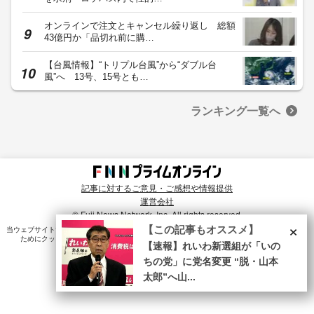
オンラインで注文とキャンセル繰り返し 総額
43億円か「品切れ前に購…
【台風情報】“トリプル台風”から“ダブル台
風”へ 13号、15号とも…
ランキング一覧へ
記事に対するご意見・ご感想や情報提供
運営会社
© Fuji News Network, Inc. All rights reserved.
×
【この記事もオススメ】
当ウェブサイトでは、ユーザのニーズ・興味・関⼼に合致したコンテンツや広告配信を提供する
ためにクッキーを使⽤しています。詳細は、
プライバシーポリシー
をご確認ください。
【速報】れいわ新選組が「いの
ちの党」に党名変更 “脱・山本
太郎”へ山...