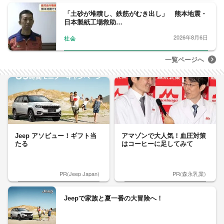
「土砂が堆積し、鉄筋がむき出し」 熊本地震・
日本製紙工場救助…
2026年8月6日
社会
一覧ページへ
Jeep アソビュー！ギフト当
アマゾンで大人気！血圧対策
たる
はコーヒーに足してみて
PR(Jeep Japan)
PR(森永乳業)
Jeepで家族と夏一番の大冒険へ！