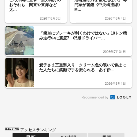
おそれも 関東や東海など
門家が警鐘《中央構造線》
太...
M...
2026年8月3日
2026年8月4日
「簡単にブレーキが利くわけではない」10トン積
み走行中に震度7 65歳ドライバー...
2026年7月31日
愛子さま三重県入り クリーム色の装いで集まっ
た人たちに笑顔で手を振られる あす伊...
2026年8月1日
Recommended by
アクセスランキング