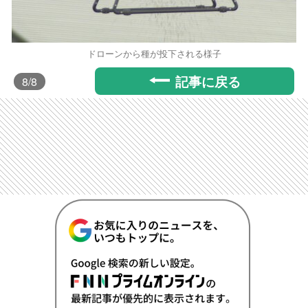
ドローンから種が投下される様子
記事に戻る
8
/8