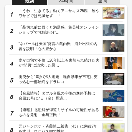
最新
24時間
週間
「うわ、生きてる」動くアニサキス25匹 酢や
ワサビでは死滅せず…「…
「品切れ前に買うと満足感」集英社オンライン
ショップで“43億円分”…
“ネパールは天国”発言の蔵内氏 海外出張の内
容を説明「心の豊かさ…
妻が自宅で不倫…20年以上も裏切られ続けた夫
が“間男”に請求した慰…
衝突から10秒で3人逃走 軽自動車が市電に突
っ込む一部始終をドラレコ…
【台風情報】ダブル台風の今後の進路予想は
台風13号は7日（金）昼過…
【速報】北朝鮮が弾道ミサイルの可能性がある
ものを発射 金与正氏「…
元ジャンポケ・斉藤慎二被告（43）に懲役7年
を求刑 ロケバス内で性的…