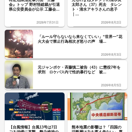
会』トップ 野村悟総裁が引退
太郎さん（37）死去 タレン
県公安委員会が公示 工藤会...
ト・清水アキラさんの息子
｜...
2026年7月31日
2026年8月2日
「ルール守らないなら来なくていい」“世界一”花
火大会で禁止行為相次ぎ怒りの声 場...
2026年8月3日
元ジャンポケ・斉藤慎二被告（43）に懲役7年を
求刑 ロケバス内で性的暴行など 被...
2026年8月5日
【台風情報】台風13号は7日
熊本地震の影響は？「四国の
ごろ沖縄に直撃 勢力維持の
活断層は力を蓄え危ない」 専