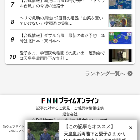
【台風情報】新たに台風16号が発生 「トリプ
ル台風」の今後の進路予…
ヘリで救助の男性は2度目の遭難「山菜を置い
ていけない」捜索隊に抵抗…
【台風情報】ダブル台風 最新の進路予想 15
号は北日本・東日本へ …
愛子さま、学習院幼稚園での思い出 運動会で
は天皇皇后両陛下が笑顔…
ランキング一覧へ
記事に対するご意見・ご感想や情報提供
運営会社
© Fuji News Network, Inc. All rights reserved.
×
【この記事もオススメ】
当ウェブサイトでは、ユーザのニーズ・興味・関⼼に合致したコンテンツや広告配信を提供する
ためにクッキーを使⽤しています。詳細は、
プライバシーポリシー
をご確認ください。
天皇皇后両陛下と愛子さま かり