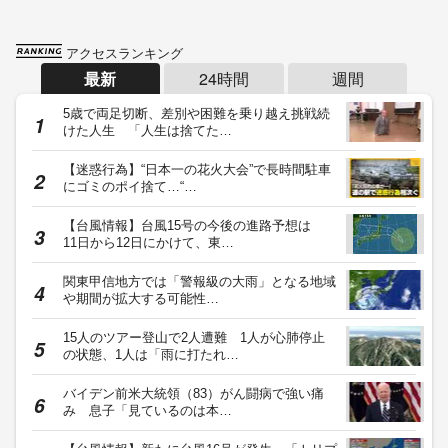
アクセスランキング
最新
24時間
週間
5歳で両足切断、差別や困難を乗り越え挑戦続
けた人生 「人生は捨てた…
【迷惑行為】“日本一の花火大会”で長時間駐車
にゴミのポイ捨て…“…
【台風情報】台風15号の今後の進路予想は
11日から12日にかけて、東…
関東甲信地方では「警報級の大雨」となる地域
や期間が拡大する可能性…
15人のツアー登山で2人遭難 1人が心肺停止
の状態、1人は「雨に打たれ…
バイデン前米大統領（83）がん闘病で強い痛
み 息子「見ているのは本…