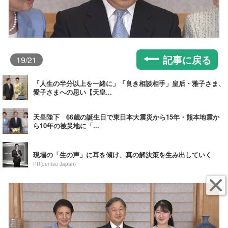
記事に戻る
19
/21
「人生の半分以上を一緒に」「良き相談相手」皇后・雅子さま、
愛子さまへの思い【天皇...
天皇陛下 66歳の誕生日で東日本大震災から15年・熊本地震か
ら10年の被災地に「...
現場の「生の声」に耳を傾け、真の解決策を生み出していく
PR(dentsu Japan)