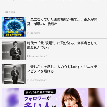
PR(森永乳業)
「気になっていた認知機能が菌で…」森永が開
発。感動の70代続出
PR(森永乳業)
時代の「最"現場"」に飛び込み、当事者として
踏み込んでいく
PR(dentsu Japan)
「楽しさ」を感じ、人の心を動かすクリエイテ
ィビティを届ける
PR(dentsu Japan)