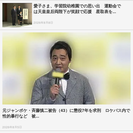
愛子さま、学習院幼稚園での思い出 運動会で
は天皇皇后両陛下が笑顔で応援 星取表を...
2026年8月8日
元ジャンポケ・斉藤慎二被告（43）に懲役7年を求刑 ロケバス内で
性的暴行など 被...
2026年8月5日