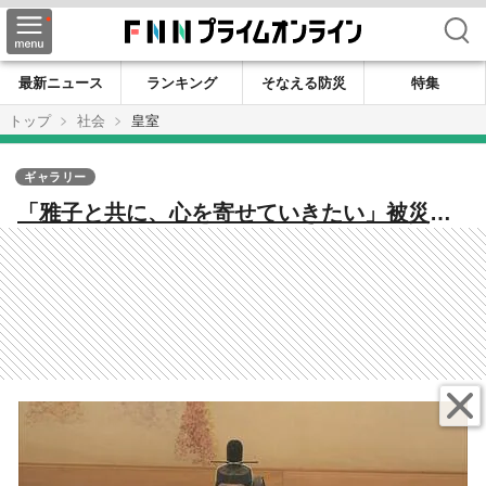
検索
最新ニュース
ランキング
そなえる防災
特集
トップ
社会
皇室
ギャラリー
「雅子と共に、心を寄せていきたい」被災地
へ思い…天皇陛下66歳の誕生日 愛子さまの
成長に喜び “時代に即した公務”への考えも
【会見全文】