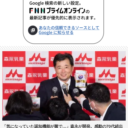
「気になっていた認知機能が菌で…」森永が開発。感動の70代続出