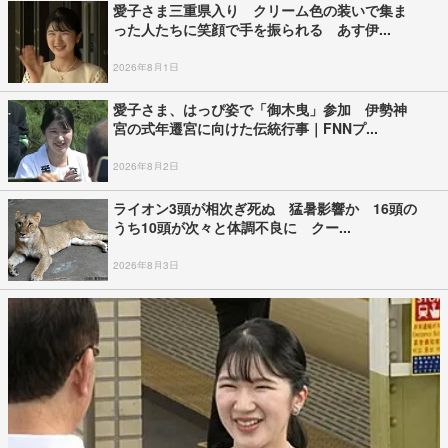
愛子さま三重県入り クリーム色の装いで集ま
った人たちに笑顔で手を振られる あす伊...
2026年8月1日
愛子さま、はっぴ姿で「御木曳」参加 伊勢神
宮の式年遷宮に向けた伝統行事｜FNNプ...
2026年8月2日
ライオン3頭が相次ぎ死ぬ 猛暑影響か 16頭の
うち10頭が次々と体調不良に クー...
2026年8月3日