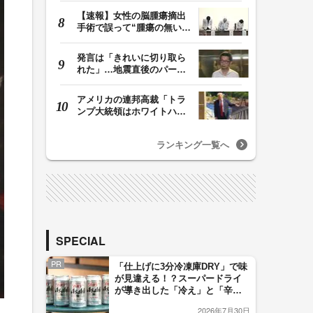
【速報】女性の脳腫瘍摘出
手術で誤って“腫瘍の無い部
位”を摘出 脳…
発言は「きれいに切り取ら
れた」…地震直後のパーテ
ィー開催「やって…
アメリカの連邦高裁「トラ
ンプ大統領はホワイトハウ
スの所有者ではな…
ランキング一覧へ
SPECIAL
PR
「仕上げに3分冷凍庫DRY」で味
が見違える！？スーパードライ
が導き出した「冷え」と「辛
口」のおいしい関係 青く変化
2026年7月30日