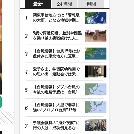
最新
24時間
週間
関東甲信地方では「警報級
の大雨」となる地域や期間
が拡大する可能性…
5歳で両足切断、差別や困難
を乗り越え挑戦続けた人
生 「人生は捨てた…
【台風情報】台風15号はお
盆休みに東北地方に直撃す
る恐れ 関東も影…
愛子さま、学習院幼稚園で
の思い出 運動会では天皇
皇后両陛下が笑顔…
【台風情報】ダブル台風の
今後の進路予想は 台風15
号は11日（火）午…
【台風情報】大型で非常に
強い“ノロノロ台風”13号の
進路は？ 沖縄…
県議会議員の“海外視察”に
街の人は「成功例見るなら
価値ある」「市…