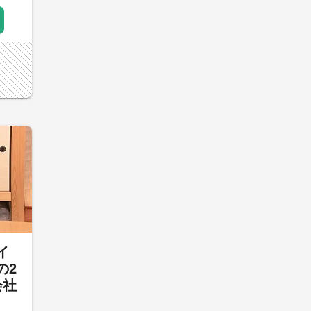
イ
の2
会社