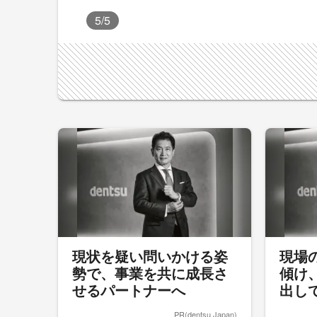
5
/5
現状を疑い問いかける姿
現場
勢で、事業を共に成長さ
傾け
せるパートナーへ
出し
PR(dentsu Japan)