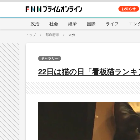
お知らせ
政治
社会
経済
国際
ライフ
エン
トップ
都道府県
大分
ギャラリー
22日は猫の日「看板猫ランキ