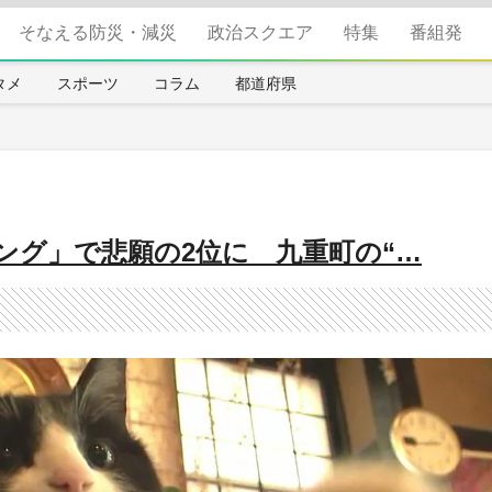
そなえる防災・減災
政治スクエア
特集
番組発
タメ
スポーツ
コラム
都道府県
ング」で悲願の2位に 九重町の“…