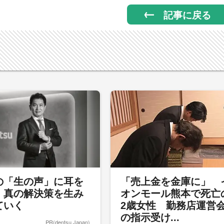
記事に戻る
の「生の声」に耳を
「売上金を金庫に」 
、真の解決策を生み
オンモール熊本で死亡
ていく
2歳女性 勤務店運営
の指示受け...
PR(dentsu Japan)