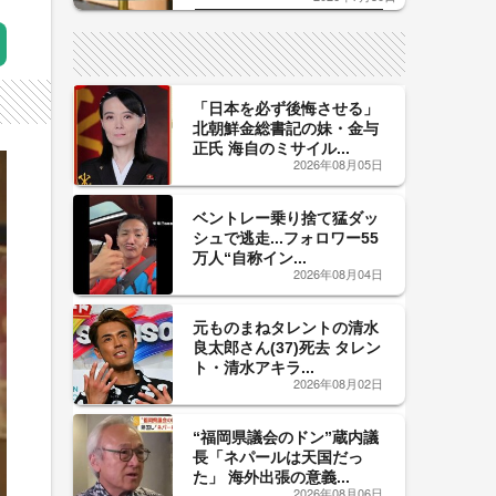
した「辛口カーブ」が飲み頃の
サイン！
「日本を必ず後悔させる」
北朝鮮金総書記の妹・金与
正氏 海自のミサイル...
2026年08月05日
ベントレー乗り捨て猛ダッ
シュで逃走...フォロワー55
万人“自称イン...
2026年08月04日
元ものまねタレントの清水
良太郎さん(37)死去 タレン
ト・清水アキラ...
2026年08月02日
“福岡県議会のドン”蔵内議
長「ネパールは天国だっ
た」 海外出張の意義...
2026年08月06日