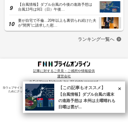
【台風情報】ダブル台風の今後の進路予想は
台風13号は9日（日）午後…
妻が自宅で不倫…20年以上も裏切られ続けた夫
が“間男”に請求した慰…
ランキング一覧へ
記事に対するご意見・ご感想や情報提供
運営会社
© Fuji News Network, Inc. All rights reserved.
×
【この記事もオススメ】
当ウェブサイトでは、ユーザのニーズ・興味・関⼼に合致したコンテンツや広告配信を提供する
ためにクッキーを使⽤しています。詳細は、
プライバシーポリシー
をご確認ください。
【台風情報】ダブル台風の週末
の進路予想は 本州は土曜晴れも
日曜は雲が...