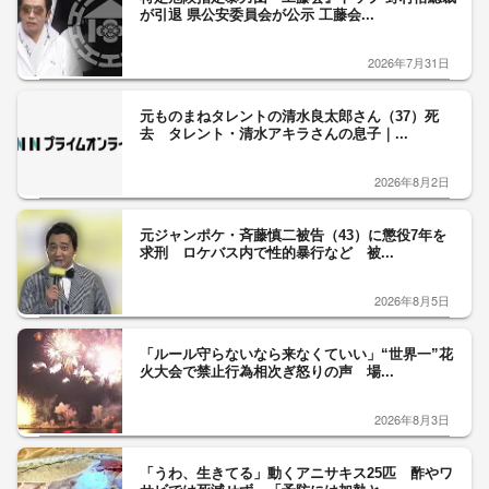
が引退 県公安委員会が公示 工藤会...
2026年7月31日
元ものまねタレントの清水良太郎さん（37）死
去 タレント・清水アキラさんの息子｜...
2026年8月2日
元ジャンポケ・斉藤慎二被告（43）に懲役7年を
求刑 ロケバス内で性的暴行など 被...
2026年8月5日
「ルール守らないなら来なくていい」“世界一”花
火大会で禁止行為相次ぎ怒りの声 場...
2026年8月3日
「うわ、生きてる」動くアニサキス25匹 酢やワ