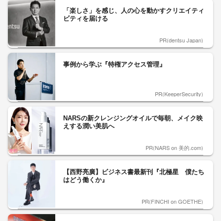
「楽しさ」を感じ、人の心を動かすクリエイティ
ビティを届ける
PR(dentsu Japan)
事例から学ぶ『特権アクセス管理』
PR(KeeperSecurity)
NARSの新クレンジングオイルで毎朝、メイク映
えする潤い美肌へ
PR(NARS on 美的.com)
【西野亮廣】ビジネス書最新刊『北極星 僕たち
はどう働くか』
PR(FINCHI on GOETHE)