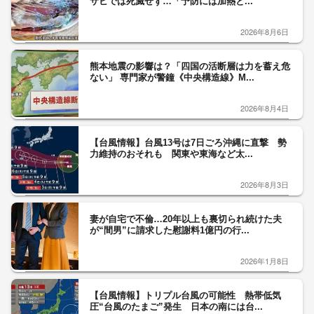
サビでは死滅せず…「予防には加熱と...
2026年8月6日
熊本地震の影響は？「四国の活断層は力を蓄え危
ない」 専門家が警鐘《中央構造線》M...
2026年8月4日
【台風情報】台風13号は7日ごろ沖縄に直撃 勢
力維持のおそれも 関東や東海など太...
2026年8月3日
妻が自宅で不倫…20年以上も裏切られ続けた夫
が“間男”に請求した慰謝料1億円の行...
2026年1月8日
【台風情報】トリプル台風の可能性 熱帯低気
圧“台風のたまご”発生 日本の南には台...