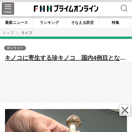
検索
最新ニュース
ランキング
そなえる防災
特集
トップ
ライフ
ギャラリー
キノコに寄生する珍キノコ 国内4例目となる
マツタケ似の「ブンゴツボマツタケ」を宮崎
県で初確認 他にも発生地がないか確認へ