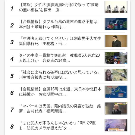
【速報】女性の脳腫瘍摘出手術で誤って“腫瘍
の無い部位”を摘出 脳…
【台風情報】ダブル台風の週末の進路予想は
本州は土曜晴れも日曜は…
「生涯考え続けてください」江別市男子大学生
集団暴行死 主犯格・当…
タイの中高一貫校で銃乱射 教職員5人死亡20
人以上けが 容疑者の14歳…
「社会に出られる確率ほぼないと思っている」
川村葉音被告に無期懲役…
【台風情報】台風15号は来週、東日本や北日本
に接近か お盆期間中の…
「ネパールは天国」蔵内議長の発言が波紋 維
新・吉村代表「福岡県議…
「また犯人が来るんじゃないか」10日で2度
も…防犯カメラが捉えた“タ…