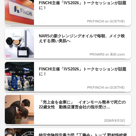
FINCHI主催「IVS2026」トークセッションが話題
に！
PR(FINCHI on GOETHE)
NARSの新クレンジングオイルで毎朝、メイク映
えする潤い美肌へ
PR(NARS on 美的.com)
FINCHI主催「IVS2026」トークセッションが話題
に！
PR(FINCHI on GOETHE)
「売上金を金庫に」 イオンモール熊本で死亡の
22歳女性 勤務店運営会社の指示受け...
2026年8月3日
特定危険指定暴力団『工藤会』トップ 野村悟総裁