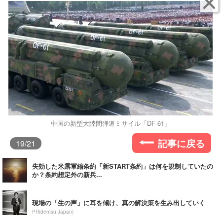
中国の新型大陸間弾道ミサイル「DF-61」
記事に戻る
19
/21
失効した米露軍縮条約「新START条約」は何を規制していたの
か？条約想定外の新兵...
現場の「生の声」に耳を傾け、真の解決策を生み出していく
PR(dentsu Japan)