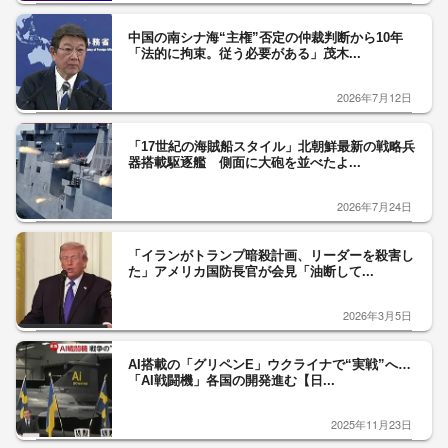
中国の南シナ海“主権”否定の仲裁判断から10年
「法的に拘束。従う必要がある」茂木...
2026年7月12日
「17世紀の海賊船スタイル」北朝鮮最新の戦略兵
器搭載駆逐艦 側面に大砲を並べたよ...
2026年7月24日
「イランがトランプ暗殺計画、リーダーを殺害し
た」アメリカ国防長官が会見「油断して...
2026年3月5日
AI搭載の「グリペンE」ウクライナで“実戦”へ…
「AI戦闘機」各国の開発進む【日...
2025年11月23日