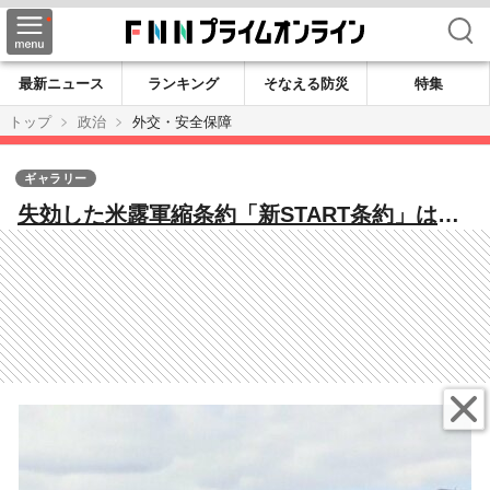
検索
最新ニュース
ランキング
そなえる防災
特集
トップ
政治
外交・安全保障
ギャラリー
失効した米露軍縮条約「新START条約」は何
を規制していたのか？条約想定外の新兵器や
トランプ政権が指摘する中国の台頭含めた新
条約の必要性