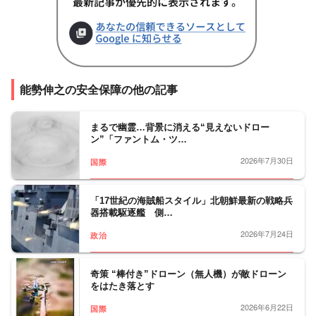
能勢伸之の安全保障の他の記事
まるで幽霊…背景に消える“見えないドロー
ン”「ファントム・ツ…
2026年7月30日
国際
「17世紀の海賊船スタイル」北朝鮮最新の戦略兵
器搭載駆逐艦 側…
2026年7月24日
政治
奇策 “棒付き”ドローン（無人機）が敵ドローン
をはたき落とす
2026年6月22日
国際