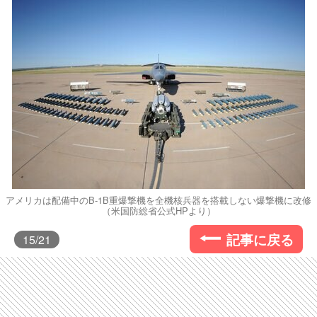
アメリカは配備中のB-1B重爆撃機を全機核兵器を搭載しない爆撃機に改修
（米国防総省公式HPより）
記事に戻る
15
/21