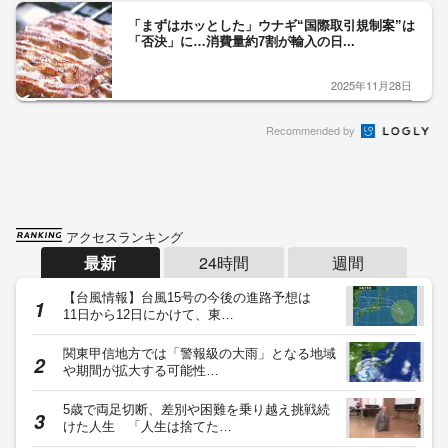
「まずはホッとした」ウナギ“国際取引規制案”は
「否決」に…消費量約7割が輸入の日...
2025年11月28日
Recommended by
アクセスランキング
最新
24時間
週間
【台風情報】台風15号の今後の進路予想は
11日から12日にかけて、東…
関東甲信地方では「警報級の大雨」となる地域
や期間が拡大する可能性…
5歳で両足切断、差別や困難を乗り越え挑戦続
けた人生 「人生は捨てた…