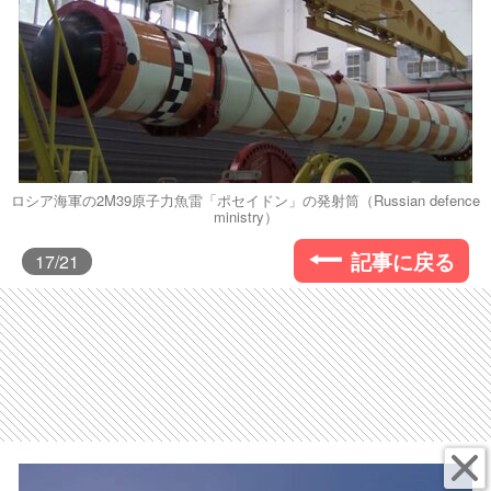
ロシア海軍の2M39原子力魚雷「ポセイドン」の発射筒（Russian defence
ministry）
記事に戻る
17
/21