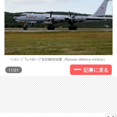
ツポレフ Tu-142ベア長距離哨戒機（Russian defence ministry）
記事に戻る
11
/21