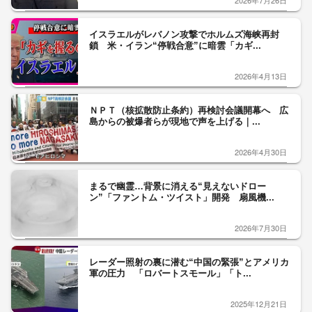
2026年7月26日
イスラエルがレバノン攻撃でホルムズ海峡再封
鎖 米・イラン“停戦合意”に暗雲「カギ...
2026年4月13日
ＮＰＴ（核拡散防止条約）再検討会議開幕へ 広
島からの被爆者らが現地で声を上げる｜...
2026年4月30日
まるで幽霊…背景に消える“見えないドロー
ン”「ファントム・ツイスト」開発 扇風機...
2026年7月30日
レーダー照射の裏に潜む“中国の緊張”とアメリカ
軍の圧力 「ロバートスモール」「ト...
2025年12月21日