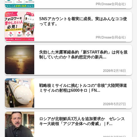
PR(Dreaw合同会社)
SNSアカウントを着実に成長。実はみんなココ使
ってます。
PR(Dreaw合同会社)
失効した米露軍縮条約「新START条約」は何を規
制していたのか？条約想定外の新兵...
2026年2月16日
戦略核ミサイルに挑むトルコの“非核”大陸間弾道
ミサイルの射程は6000キロ｜FN...
2026年5月27日
ロシアが北朝鮮兵3万人を追加要求か ゼレンス
キー大統領「アジア全体への脅威」｜F...