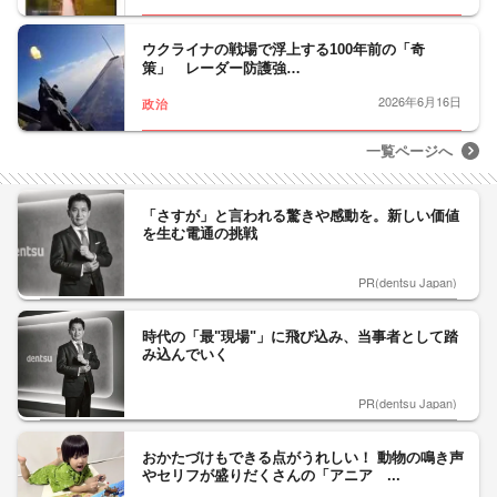
ウクライナの戦場で浮上する100年前の「奇
策」 レーダー防護強…
2026年6月16日
政治
一覧ページへ
「さすが」と言われる驚きや感動を。新しい価値
を生む電通の挑戦
PR(dentsu Japan)
時代の「最"現場"」に飛び込み、当事者として踏
み込んでいく
PR(dentsu Japan)
おかたづけもできる点がうれしい！ 動物の鳴き声
やセリフが盛りだくさんの「アニア ...