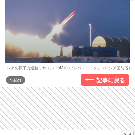
ロシアの原子力巡航ミサイル「9M730ブレベストニク」（ロシア国防省）
記事に戻る
18
/21