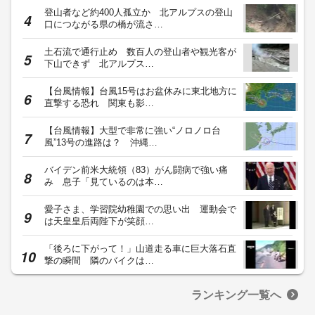
登山者など約400人孤立か 北アルプスの登山
口につながる県の橋が流さ…
土石流で通行止め 数百人の登山者や観光客が
下山できず 北アルプス…
【台風情報】台風15号はお盆休みに東北地方に
直撃する恐れ 関東も影…
【台風情報】大型で非常に強い“ノロノロ台
風”13号の進路は？ 沖縄…
バイデン前米大統領（83）がん闘病で強い痛
み 息子「見ているのは本…
愛子さま、学習院幼稚園での思い出 運動会で
は天皇皇后両陛下が笑顔…
「後ろに下がって！」山道走る車に巨大落石直
撃の瞬間 隣のバイクは…
ランキング一覧へ