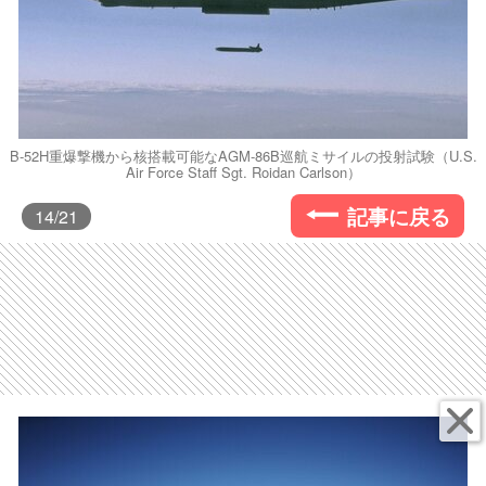
B-52H重爆撃機から核搭載可能なAGM-86B巡航ミサイルの投射試験（U.S.
Air Force Staff Sgt. Roidan Carlson）
記事に戻る
14
/21