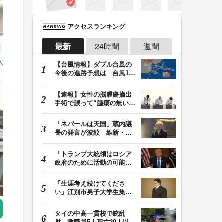
アクセスランキング
最新
24時間
週間
【台風情報】ダブル台風の
今後の進路予想は 台風13
号は9日（日）午後…
【速報】女性の脳腫瘍摘出
手術で誤って“腫瘍の無い部
位”を摘出 脳…
「ネパールは天国」蔵内議
長の発言が波紋 維新・吉
村代表「福岡県議…
「トランプ大統領はロシア
政府のために活動の可能
性」FBIは現職大統領…
「生涯考え続けてくださ
い」江別市男子大学生集団
暴行死 主犯格・当…
タイの中高一貫校で銃乱
射 教職員5人死亡20人以上