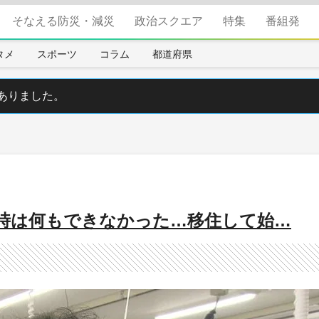
そなえる防災・減災
政治スクエア
特集
番組発
タメ
スポーツ
コラム
都道府県
ありました。
時は何もできなかった…移住して始…