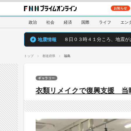
お知らせ
政治
社会
経済
国際
ライフ
エン
地震情報
８日０３時４１分ころ、地震が
トップ
都道府県
福島
ギャラリー
衣類リメイクで復興支援 当