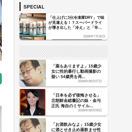
SPECIAL
PR
「仕上げに3分冷凍庫DRY」で味
が見違える！？スーパードライ
が導き出した「冷え」と「辛
口」のおいしい関係 青く変化
2026年7月30日
した「辛口カーブ」が飲み頃の
サイン！
「薬もありますよ」15歳少
女に性的暴行し動画撮影の
疑い 54歳男を再...
2026年08月07日
「日本を必ず後悔させる」
北朝鮮金総書記の妹・金与
正氏 海自のミサイル...
2026年08月05日
「お酒飲みなよ」15歳少女
に酒とせき止め薬飲ませ性