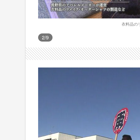
衣料品の
2
/9