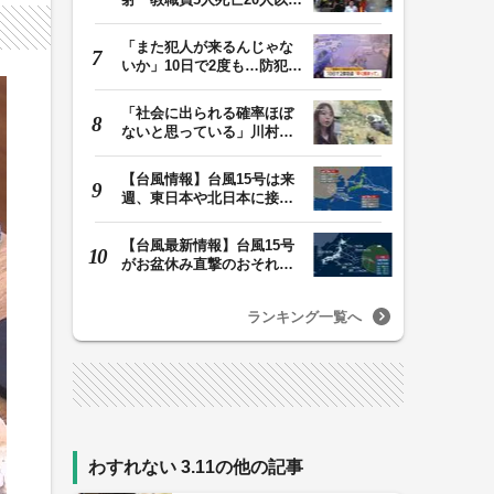
けが 容疑者の14歳…
「また犯人が来るんじゃな
いか」10日で2度も…防犯カ
メラが捉えた“タ…
「社会に出られる確率ほぼ
ないと思っている」川村葉
音被告に無期懲役…
【台風情報】台風15号は来
週、東日本や北日本に接近
か お盆期間中の…
【台風最新情報】台風15号
がお盆休み直撃のおそれ
列島に台風が接近…
ランキング一覧へ
わすれない 3.11の他の記事