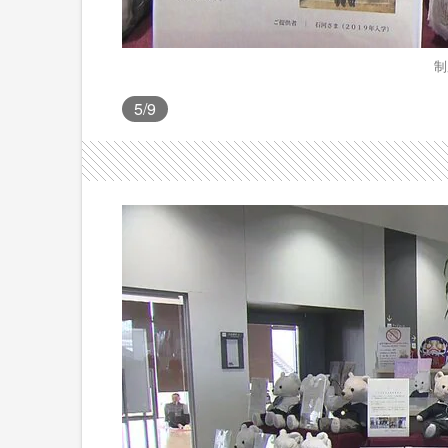
制
5
/9