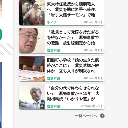
東大特任教授から燻製職人
へ 震災を機に岩手へ移住、
「岩手大槌サーモン」で地域
再生に挑む
2026年8月7日
ライフ
「教員として覚悟を持たざる
を得なかった」 原発事故で
の避難 放射線測定から始ま
った野菜作り…校長が問い続
2026年8月1日
都道府県
けた“この地域だからできる学
び”
旧熊町小学校「娘の生きた痕
跡がここに」 震災遺構か解
体か 立ち入りが制限された
区域と巨額の費用 震災の記
2026年7月1日
都道府県
憶をどう残すか
「自分の代で終わらせられな
い」 原発事故から15年 大
堀相馬焼「いかりや窯」が踏
み出した復活への一歩
2026年6月27日
都道府県
一覧ページへ