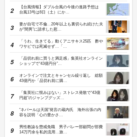
【台風情報】ダブル台風の今後の進路予想は
台風13号は8日（土）にか…
妻が自宅で不倫…20年以上も裏切られ続けた夫
が“間男”に請求した慰…
「うわ、生きてる」動くアニサキス25匹 酢や
ワサビでは死滅せず…「…
「品切れ前に買うと満足感」集英社オンライン
ショップで“43億円分”…
オンラインで注文とキャンセル繰り返し 総額
43億円か「品切れ前に購…
「集英社に恨みはない」ストレス発散で“43億
円超”のジャンプグッズ…
“ネパールは天国”発言の蔵内氏 海外出張の内
容を説明「心の豊かさ…
男性教諭を懲戒免職 男子バレー部顧問が部費
14万円余を私的流用…旅…