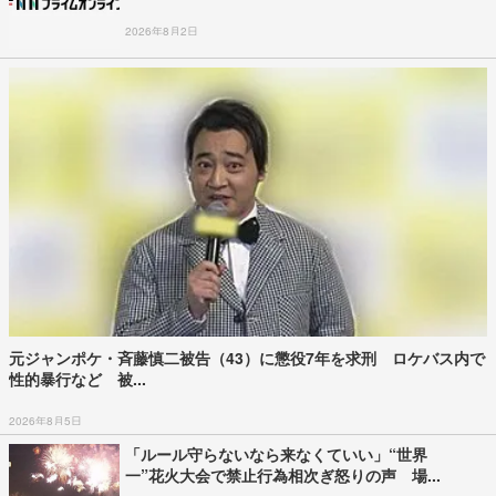
2026年8月2日
元ジャンポケ・斉藤慎二被告（43）に懲役7年を求刑 ロケバス内で
性的暴行など 被...
2026年8月5日
「ルール守らないなら来なくていい」“世界
一”花火大会で禁止行為相次ぎ怒りの声 場...