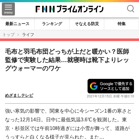
検索
最新ニュース
ランキング
そなえる防災
特集
トップ
ライフ
毛布と羽毛布団どっちが上だと暖かい？医師
監修で実験した結果…就寝時は靴下よりレッ
グウォーマーのワケ
めざましテレビ
2021年12月15日 水曜 午後0:10
強い寒気の影響で、関東を中心に今シーズン1番の寒さと
なった12月14日。日中に最低気温3.6℃を観測した。東
京・杉並区では午前10時過ぎには小雪が舞って、道路が
うっすらと白くなる様子が見られた。また…