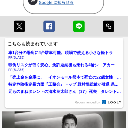
こちらも読まれています
車1台分の場所に4台駐車可能。現場で使える小さな軽トラ
PR(BLAZE)
転倒リスクが低く安心。免許返納後も乗れる4輪シニアカー
PR(BLAZE)
「売上金を金庫に」 イオンモール熊本で死亡の22歳女性 勤
務店運営会社の指示受け...
特定危険指定暴力団『工藤会』トップ 野村悟総裁が引退 県公
安委員会が公示 工藤会...
元ものまねタレントの清水良太郎さん（37）死去 タレント・
清水アキラさんの息子
Recommended by