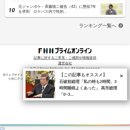
元ジャンポケ・斉藤慎二被告（43）に懲役7年
を求刑 ロケバス内で性的…
ランキング一覧へ
記事に対するご意見・ご感想や情報提供
運営会社
© Fuji News Network, Inc. All rights reserved.
×
【この記事もオススメ】
当ウェブサイトでは、ユーザのニーズ・興味・関⼼に合致したコンテンツや広告配信を提供する
ためにクッキーを使⽤しています。詳細は、
プライバシーポリシー
をご確認ください。
石破前総理「私の時も2時間、3
時間睡眠よくあった」 高市総理
「0~3...