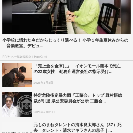
小学校に慣れた今だからじっくり選べる！ 小学１年生夏休みからの
「音楽教室」デビュ...
PR(ヤマハ音楽振興会｜HugKum)
「売上金を金庫に」 イオンモール熊本で死亡
の22歳女性 勤務店運営会社の指示受け...
2026年8月3日
特定危険指定暴力団『工藤会』トップ 野村悟総
裁が引退 県公安委員会が公示 工藤会...
2026年7月31日
元ものまねタレントの清水良太郎さん（37）死
去 タレント・清水アキラさんの息子｜...