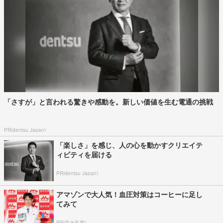
「さすが」と言われる驚きや感動を。新しい価値を生む電通の挑戦
PR(dentsu Japan)
「楽しさ」を感じ、人の心を動かすクリエイテ
ィビティを届ける
PR(dentsu Japan)
アマゾンで大人気！血圧対策はコーヒーに足し
てみて
PR(森永乳業)