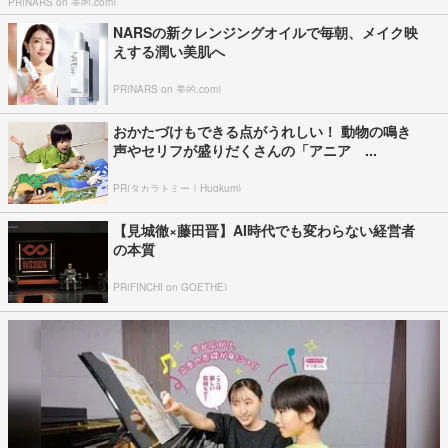
PR(NARS on 美的.com)
NARSの新クレンジングオイルで毎朝、メイク映
えする潤い美肌へ
PR(NARS on 美的.com)
おかたづけもできる点がうれしい！ 動物の鳴き
声やセリフが盛りだくさんの「アニア ...
PR(タカラトミー｜Hugkum)
【見城徹×藤田晋】AI時代でも変わらない経営者
の本質
PR(FINCHI on GOETHE)