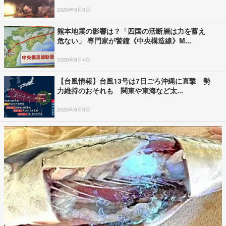
2026年8月3日
熊本地震の影響は？「四国の活断層は力を蓄え
危ない」 専門家が警鐘《中央構造線》M...
2026年8月4日
【台風情報】台風13号は7日ごろ沖縄に直撃 勢
力維持のおそれも 関東や東海など太...
2026年8月3日