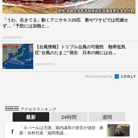
「うわ、生きてる」動くアニサキス25匹 酢やワサビでは死滅せ
ず…「予防には加熱と...
2026年8月6日
【台風情報】トリプル台風の可能性 熱帯低気
圧“台風のたまご”発生 日本の南には台...
2026年8月5日
Recommended by
アクセスランキング
最新
24時間
週間
「ネパールは天国」蔵内議長の発言が波紋 維
新・吉村代表「福岡県議…