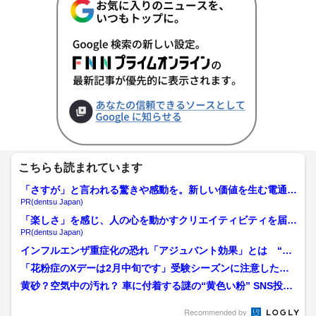
こちらも読まれています
「さすが」と言われる驚きや感動を。新しい価値を生む電通の
挑戦
PR(dentsu Japan)
「楽しさ」を感じ、人の心を動かすクリエイティビティを届け
る
PR(dentsu Japan)
インフルエンザ重症化の恐れ「アジュバント効果」とは “師
走の黄砂”でアレルギーや...
「花粉症のXデーは2月中旬です」受験シーズンに注意した
い 花粉も黄砂もこれから本...
黄砂？空気中の汚れ？ 車に付着する謎の“黄色い粉” SNS投稿
相次ぐ 気象台は｢...
Recommended by