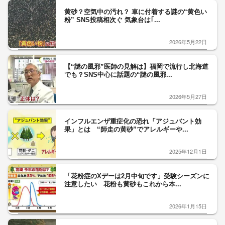
黄砂？空気中の汚れ？ 車に付着する謎の“黄色い
粉” SNS投稿相次ぐ 気象台は｢...
2026年5月22日
【“謎の風邪”医師の見解は】福岡で流行し北海道
でも？SNS中心に話題の“謎の風邪...
2026年5月27日
インフルエンザ重症化の恐れ「アジュバント効
果」とは “師走の黄砂”でアレルギーや...
2025年12月1日
「花粉症のXデーは2月中旬です」受験シーズンに
注意したい 花粉も黄砂もこれから本...
2026年1月15日