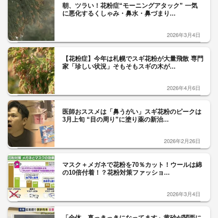
朝、ツラい！花粉症“モーニングアタック” 一気
に悪化するくしゃみ・鼻水・鼻づまり...
2026年3月4日
【花粉症】今年は札幌でスギ花粉が大量飛散 専門
家「珍しい状況」そもそもスギの木が...
2026年4月6日
医師おススメは「鼻うがい」スギ花粉のピークは
3月上旬 “目の周り”に塗り薬の新治...
2026年2月26日
マスク＋メガネで花粉を70％カット！ウールは綿
の10倍付着！？花粉対策ファッショ...
2026年3月4日
「全体、真っきっきになってます」黄砂が関西に