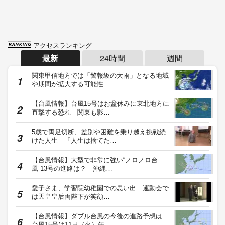
アクセスランキング
最新
24時間
週間
関東甲信地方では「警報級の大雨」となる地域
や期間が拡大する可能性…
【台風情報】台風15号はお盆休みに東北地方に
直撃する恐れ 関東も影…
5歳で両足切断、差別や困難を乗り越え挑戦続
けた人生 「人生は捨てた…
【台風情報】大型で非常に強い“ノロノロ台
風”13号の進路は？ 沖縄…
愛子さま、学習院幼稚園での思い出 運動会で
は天皇皇后両陛下が笑顔…
【台風情報】ダブル台風の今後の進路予想は
台風15号は11日（火）午…