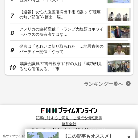
【速報】女性の脳腫瘍摘出手術で誤って“腫瘍
の無い部位”を摘出 脳…
アメリカの連邦高裁「トランプ大統領はホワイ
トハウスの所有者ではな…
発言は「きれいに切り取られた」…地震直後の
パーティー開催「やって…
県議会議員の“海外視察”に街の人は「成功例見
るなら価値ある」「市…
ランキング一覧へ
記事に対するご意見・ご感想や情報提供
運営会社
© Fuji News Network, Inc. All rights reserved.
×
【この記事もオススメ】
当ウェブサイトでは、ユーザのニーズ・興味・関⼼に合致したコンテンツや広告配信を提供する