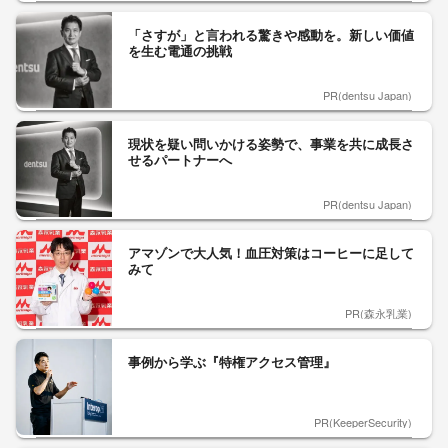
「さすが」と言われる驚きや感動を。新しい価値
を生む電通の挑戦
PR(dentsu Japan)
現状を疑い問いかける姿勢で、事業を共に成長さ
せるパートナーへ
PR(dentsu Japan)
アマゾンで大人気！血圧対策はコーヒーに足して
みて
PR(森永乳業)
事例から学ぶ『特権アクセス管理』
PR(KeeperSecurity)